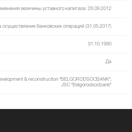
изменения величины уставного капитала: 26.09.2012
а осуществление банковских операций (31.05.2017)
31.10.1990
Да
l development & reconstruction "BELGORODSOCBANK";
JSC "Belgorodsocbank"