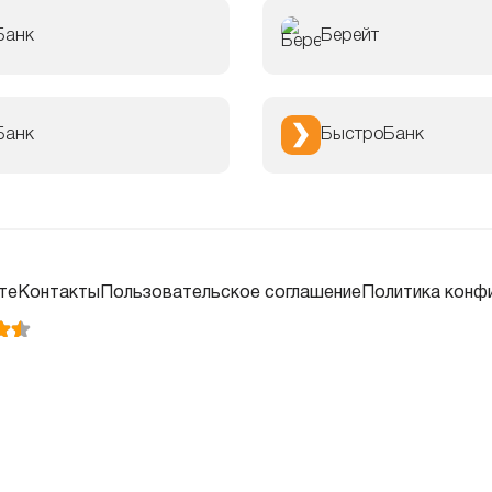
Банк
Берейт
Банк
БыстроБанк
те
Контакты
Пользовательское соглашение
Политика конф