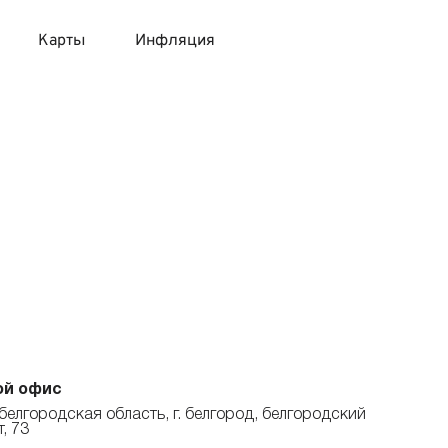
Карты
Инфляция
 продукты
 карты 120 дней без процентов
 на месяц
авитный список продуктов с динамикой цен
карты с 18 лет
онные вклады
карты с доставкой на дом
няемые вклады
 карты с моментальным решением
 карты без посещения банка
ой офис
белгородская область, г. белгород, белгородский
, 73