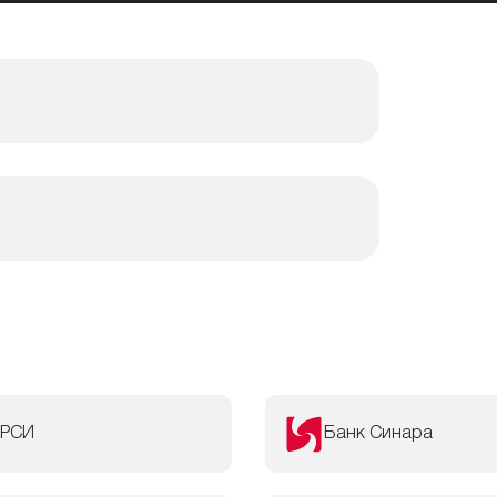
 РСИ
Банк Синара