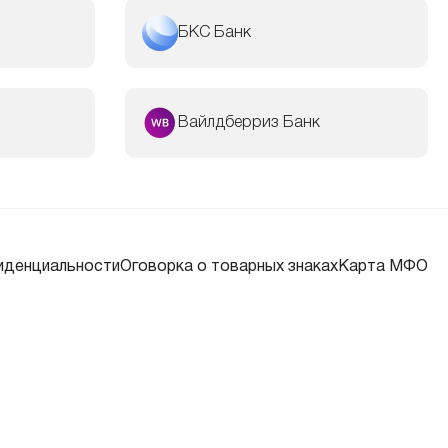
БКС Банк
Вайлдберриз Банк
иденциальности
Оговорка о товарных знаках
Карта МФО