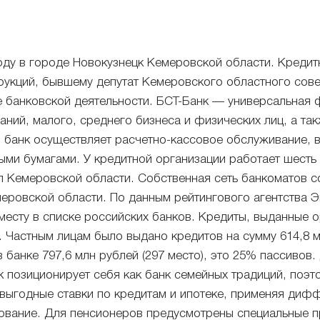
году в городе Новокузнецк Кемеровской области. Креди
укций, бывшему депутат Кемеровского областного совет
 банковской деятельности. БСТ-Банк — универсальная 
аний, малого, среднего бизнеса и физических лиц, а та
, банк осуществляет расчетно-кассовое обслуживание, 
ыми бумагами. У кредитной организации работает шесть
л Кемеровской области. Собственная сеть банкоматов со
ровской области. По данным рейтингового агентства Эк
5 месту в списке российских банков. Кредиты, выданные о
 Частным лицам было выдано кредитов на сумму 614,8 мл
банке 797,6 млн рублей (297 место), это 25% пассивов.
нк позиционирует себя как банк семейных традиций, поэ
 выгодные ставки по кредитам и ипотеке, применяя ди
хование. Для пенсионеров предусмотрены специальные п