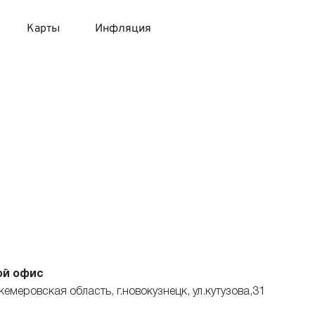
Карты
Инфляция
 продукты
 карты 120 дней без процентов
 на месяц
авитный список продуктов с динамикой цен
карты с 18 лет
онные вклады
карты с доставкой на дом
няемые вклады
 карты с моментальным решением
 карты без посещения банка
ой офис
кемеровская область, г.новокузнецк, ул.кутузова,31