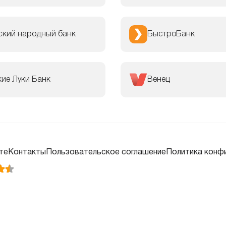
ский народный банк
БыстроБанк
ие Луки Банк
Венец
те
Контакты
Пользовательское соглашение
Политика конф