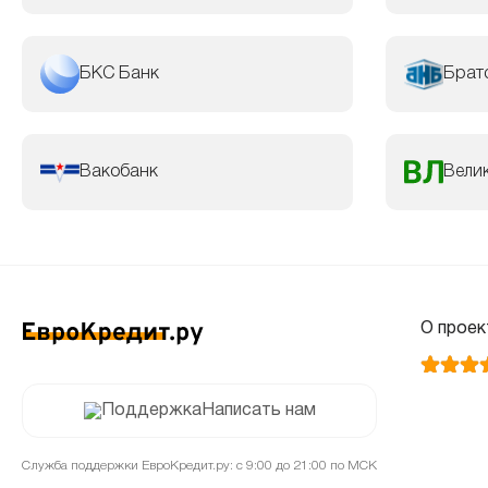
БКС Банк
Брат
Вакобанк
Велик
О проек
Написать нам
Служба поддержки ЕвроКредит.ру: с 9:00 до 21:00 по МСК