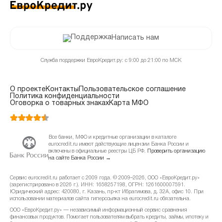
Написать нам
Служба поддержки ЕвроКредит.ру: с 9:00 до 21:00 по МСК
О проекте
Контакты
Пользовательское соглашение
Политика конфиденциальности
Оговорка о товарных знаках
Карта МФО
Все банки, МФО и кредитные организации в каталоге
eurocredit.ru имеют действующие лицензии Банка России и
включены в официальные реестры ЦБ РФ.
Проверить организацию
на сайте Банка России →
Сервис eurocredit.ru работает с 2009 года. © 2009–2026, ООО «ЕвроКредит.ру»
(зарегистрировано в 2026 г.). ИНН: 1658257198, ОГРН: 1261600007591.
Юридический адрес: 420080, г. Казань, пр-кт Ибрагимова, д. 32А, офис 10. При
использовании материалов сайта гиперссылка на eurocredit.ru обязательна.
ООО «ЕвроКредит.ру» — независимый информационный сервис сравнения
финансовых продуктов. Помогает пользователям выбрать кредиты, займы, ипотеку и