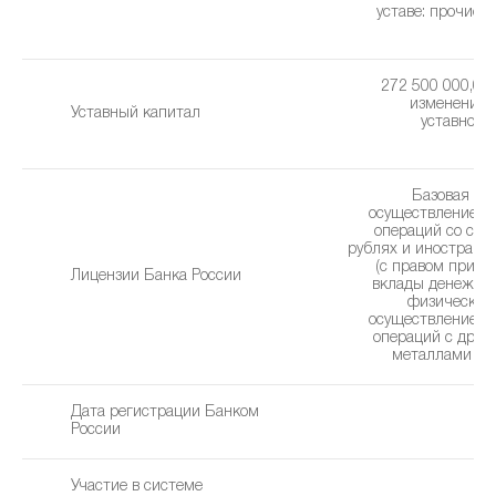
уставe: прочие 
(0
272 500 000,00 
изменения 
Уставный капитал
уставного 
1
Базовая ли
осуществление б
операций со сре
рублях и иностранн
(с правом привл
Лицензии Банка России
вклады денежны
физических 
осуществление б
операций с дра
металлами (13
Дата регистрации Банком
2
России
Участие в системе