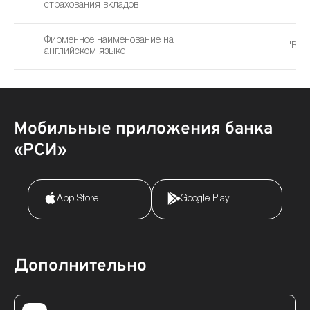
страхования вкладов
Фирменное наименование на
"Bank
английском языке
Мобильные приложения банка
«РСИ»
App Store
Google Play
Дополнительно