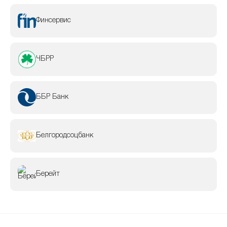
Финсервис
ЧБРР
ББР Банк
Белгородсоцбанк
Берейт