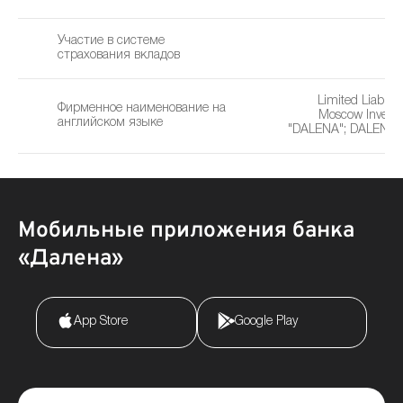
Участие в системе
страхования вкладов
Limited Liabili
Фирменное наименование на
Moscow Invest
английском языке
"DALENA"; DALENA 
Мобильные приложения банка
«Далена»
App Store
Google Play