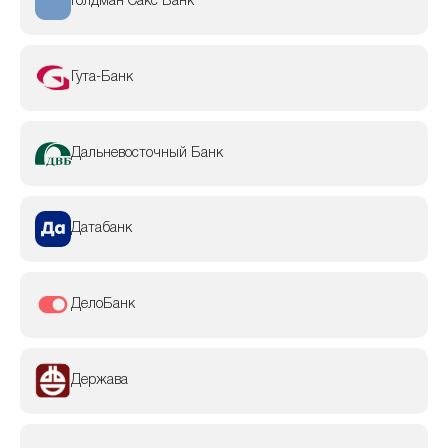
Голдман Сакс Банк
Гута-Банк
Дальневосточный Банк
Датабанк
ДелоБанк
Держава