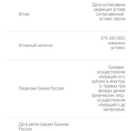
Дата согласования 
редакции устава: 1
Устав
cогласованные из
уставe: прочие 
(2
273 420 000,00 
изменения 
Уставный капитал
уставного 
2
Базовая ли
осуществление б
операций со сре
рублях и иностранн
(с правом привл
Лицензии Банка России
вклады денежны
физических лиц) без
осуществление б
операций с дра
металлами (08
Дата регистрации Банком
0
России