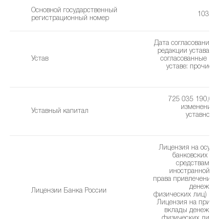
Основной государственный
10377
регистрационный номер
Дата согласования 
редакции устава: 0
Устав
cогласованные из
уставe: прочие 
(2
725 035 190,00 
изменения 
Уставный капитал
уставного 
2
Лицензия на осущ
банковских оп
средствами в
иностранной ва
права привлечения 
денежных
Лицензии Банка России
физических лиц) (24
Лицензия на привл
вклады денежны
физических лиц в