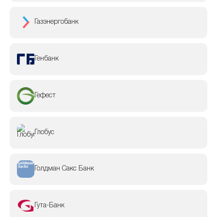
Газэнергобанк
Генбанк
Гефест
Глобус
Голдман Сакс Банк
Гута-Банк