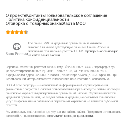
О проекте
Контакты
Пользовательское соглашение
Политика конфиденциальности
Оговорка о товарных знаках
Карта МФО
Все банки, МФО и кредитные организации в каталоге
eurocredit.ru имеют действующие лицензии Банка России и
включены в официальные реестры ЦБ РФ.
Проверить организацию
на сайте Банка России →
Сервис eurocredit.ru работает с 2009 года. © 2009–2026, ООО «ЕвроКредит.ру»
(зарегистрировано в 2026 г.). ИНН: 1658257198, ОГРН: 1261600007591.
Юридический адрес: 420080, г. Казань, пр-кт Ибрагимова, д. 32А, офис 10. При
использовании материалов сайта гиперссылка на eurocredit.ru обязательна.
ООО «ЕвроКредит.ру» — независимый информационный сервис сравнения
финансовых продуктов. Помогает пользователям выбрать кредиты, займы, ипотеку и
банковские карты от лицензированных организаций России. Сервис не является
кредитной организацией, не выдаёт займы и кредиты, не оказывает финансовых
услуг. Информация на сайте носит справочный характер и не является публичной
офертой.
Мы используем файлы cookie для улучшения работы сайта. Продолжая использовать
eurocredit.ru, вы соглашаетесь с
политикой конфиденциальности
.