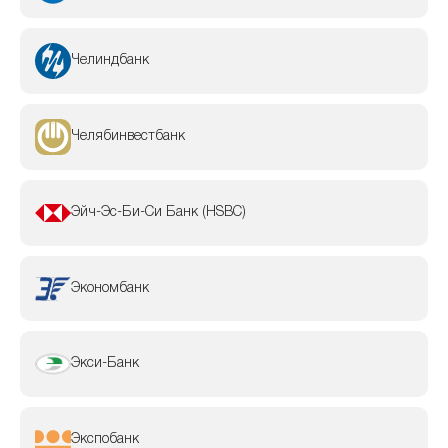
Челиндбанк
Челябинвестбанк
Эйч-Эс-Би-Си Банк (HSBC)
Экономбанк
Экси-Банк
Экспобанк