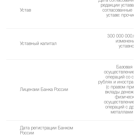
Дата согласования 
редакции устава: 0
Устав
cогласованные из
уставe: прочие 
(0
300 000 000,00 
изменения 
Уставный капитал
уставного 
1
Базовая ли
осуществление б
операций со сре
рублях и иностранн
(с правом привл
Лицензии Банка России
вклады денежны
физических 
осуществление б
операций с дра
металлами (02
Дата регистрации Банком
1
России