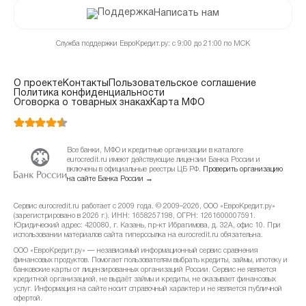
Написать нам
Служба поддержки ЕвроКредит.ру: с 9:00 до 21:00 по МСК
О проекте
Контакты
Пользовательское соглашение
Политика конфиденциальности
Оговорка о товарных знаках
Карта МФО
Все банки, МФО и кредитные организации в каталоге
eurocredit.ru имеют действующие лицензии Банка России и
включены в официальные реестры ЦБ РФ.
Проверить организацию
на сайте Банка России →
Сервис eurocredit.ru работает с 2009 года. © 2009–2026, ООО «ЕвроКредит.ру»
(зарегистрировано в 2026 г.). ИНН: 1658257198, ОГРН: 1261600007591.
Юридический адрес: 420080, г. Казань, пр-кт Ибрагимова, д. 32А, офис 10. При
использовании материалов сайта гиперссылка на eurocredit.ru обязательна.
ООО «ЕвроКредит.ру» — независимый информационный сервис сравнения
финансовых продуктов. Помогает пользователям выбрать кредиты, займы, ипотеку и
банковские карты от лицензированных организаций России. Сервис не является
кредитной организацией, не выдаёт займы и кредиты, не оказывает финансовых
услуг. Информация на сайте носит справочный характер и не является публичной
офертой.