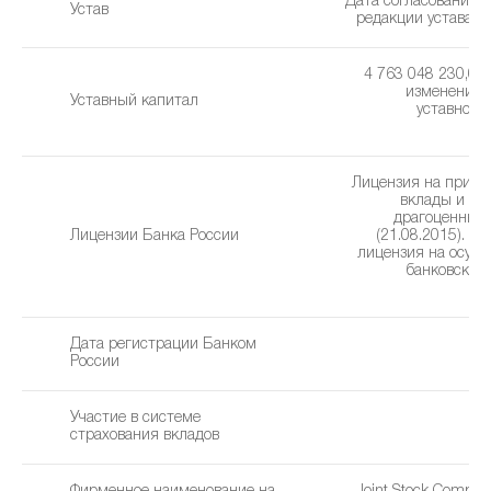
Дата согласования 
Устав
редакции устава: 2
4 763 048 230,00 
изменения 
Уставный капитал
уставного 
1
Лицензия на привл
вклады и р
драгоценных
Лицензии Банка России
(21.08.2015). Г
лицензия на осущ
банковских
(2
Дата регистрации Банком
0
России
Участие в системе
страхования вкладов