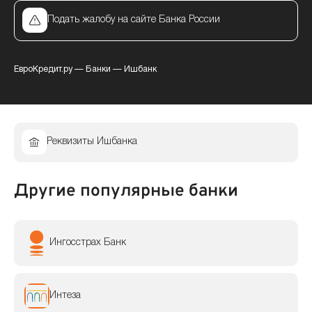
Подать жалобу на сайте Банка России
ЕвроКредит.ру
—
Банки
—
Ишбанк
Реквизиты Ишбанка
Другие популярные банки
Ингосстрах Банк
Интеза