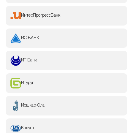
ИнтерПрогрессБанк
ИС БАНК
ИТ Банк
Итуруп
Йошкар-Ола
Калуга