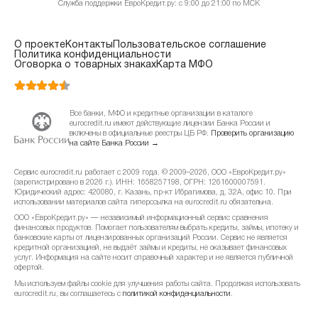
Служба поддержки ЕвроКредит.ру: с 9:00 до 21:00 по МСК
О проекте
Контакты
Пользовательское соглашение
Политика конфиденциальности
Оговорка о товарных знаках
Карта МФО
Все банки, МФО и кредитные организации в каталоге
eurocredit.ru имеют действующие лицензии Банка России и
включены в официальные реестры ЦБ РФ.
Проверить организацию
на сайте Банка России →
Сервис eurocredit.ru работает с 2009 года. © 2009–2026, ООО «ЕвроКредит.ру»
(зарегистрировано в 2026 г.). ИНН: 1658257198, ОГРН: 1261600007591.
Юридический адрес: 420080, г. Казань, пр-кт Ибрагимова, д. 32А, офис 10. При
использовании материалов сайта гиперссылка на eurocredit.ru обязательна.
ООО «ЕвроКредит.ру» — независимый информационный сервис сравнения
финансовых продуктов. Помогает пользователям выбрать кредиты, займы, ипотеку и
банковские карты от лицензированных организаций России. Сервис не является
кредитной организацией, не выдаёт займы и кредиты, не оказывает финансовых
услуг. Информация на сайте носит справочный характер и не является публичной
офертой.
Мы используем файлы cookie для улучшения работы сайта. Продолжая использовать
eurocredit.ru, вы соглашаетесь с
политикой конфиденциальности
.