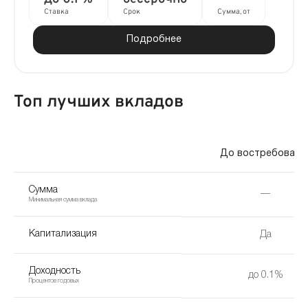
Ставка
Срок
Сумма, от
Подробнее
Топ лучших вкладов
До востребовани
Сумма
—
Минимальная сумма вклада
Капитализация
Да
Доходность
до 0.1%
Процентов годовых