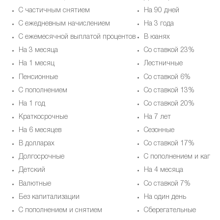
С частичным снятием
На 90 дней
С ежедневным начислением
На 3 года
С ежемесячной выплатой процентов
В юанях
На 3 месяца
Со ставкой 23%
На 1 месяц
Лестничные
Пенсионные
Со ставкой 6%
С пополнением
Со ставкой 13%
На 1 год
Со ставкой 20%
Краткосрочные
На 7 лет
На 6 месяцев
Cезонные
В долларах
Со ставкой 17%
Долгосрочные
С пополнением и капит
Детский
На 4 месяца
Валютные
Со ставкой 7%
Без капитализации
На один день
С пополнением и снятием
Сберегательные