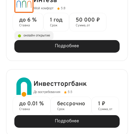
Интеза
Мой комфорт
5.8
до 6 %
1 год
50 000 ₽
Ставка
Срок
Сумма, от
онлайн открытие
Подробнее
Инвестторгбанк
До востребования
5.5
до 0.01 %
бессрочно
1 ₽
Ставка
Срок
Сумма, от
Подробнее