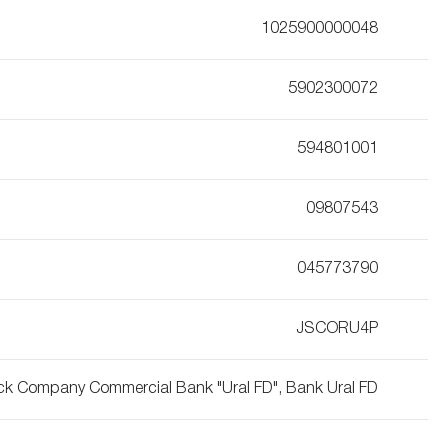
1025900000048
5902300072
594801001
09807543
045773790
JSCORU4P
ck Company Commercial Bank "Ural FD", Bank Ural FD