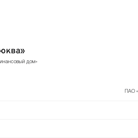
люква»
финансовый дом»
ПАО «