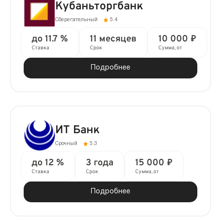
Кубаньторгбанк
Сберегательный
5.4
до 11.7 %
11 месяцев
10 000 ₽
Ставка
Срок
Сумма, от
Подробнее
ИТ Банк
Срочный
5.3
до 12 %
3 года
15 000 ₽
Ставка
Срок
Сумма, от
Подробнее