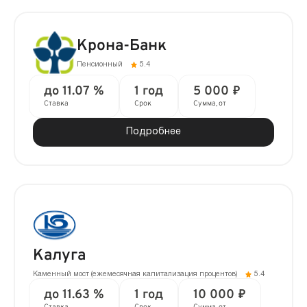
Крона-Банк
Пенсионный
5.4
до 11.07 %
1 год
5 000 ₽
Ставка
Срок
Сумма, от
Подробнее
Калуга
Каменный мост (ежемесячная капитализация процентов)
5.4
до 11.63 %
1 год
10 000 ₽