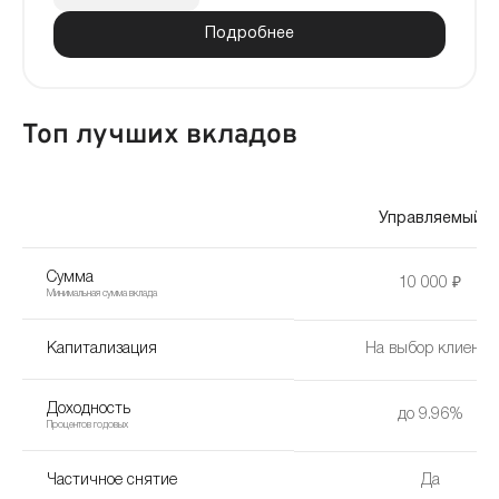
Подробнее
Топ лучших вкладов
Управляемый
Сумма
10 000 ₽
Минимальная сумма вклада
Капитализация
На выбор клиента
Доходность
до 9.96%
Процентов годовых
Частичное снятие
Да