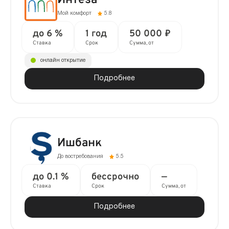
Интеза
Мой комфорт
5.8
до 6 %
1 год
50 000 ₽
Ставка
Срок
Сумма, от
онлайн открытие
Подробнее
Ишбанк
До востребования
5.5
до 0.1 %
бессрочно
—
Ставка
Срок
Сумма, от
Подробнее