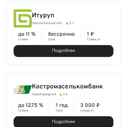
Итуруп
Накопительный счёт
6.1
до 11 %
бессрочно
1 ₽
Ставка
Срок
Сумма, от
Подробнее
Костромаселькомбанк
Новый доходный
5.6
до 12.75 %
1 год
3 000 ₽
Ставка
Срок
Сумма, от
Подробнее