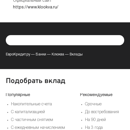
Официальный сайт
https://www.klookva.ru/
ЕвроКредит.ру
—
Банки
—
Клюква
—
Вклады
Подобрать вклад
Популярные
Рекомендуемые
Накопительные счета
Срочные
С капитализацией
До востребования
С частичным снятием
На 90 дней
С ежедневным начислением
На 3 года