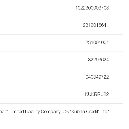
1022300003703
2312016641
231001001
32293624
040349722
KUKRRU22
it" Limited Liability Company, CB "Kuban Credit" Ltd"