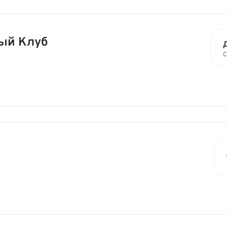
ый Клуб
С