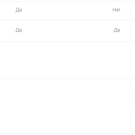
Да
Нет
Да
Да