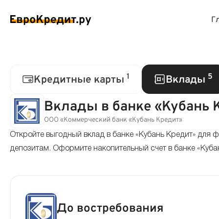
Г
ймы на карту
Займы без проверок
Виртуальные креди
Накоп
1
5
Кредитные карты
Вклады
спресс займы
Займы без процентов
Лучшие кредитные
Вклад
Вклады в банке «Кубань 
ООО «Коммерческий банк «Кубань Кредит»
ймы без отказа
Мгновенные займы
Кредитные карты с
Вклад
Откройте выгодный вклад в банке «Кубань Кредит» для 
ймы с плохой КИ
депозитам. Оформите накопительный счет в банке «Куба
Лучшие займы
Кредитные карты б
С еже
вые займы
Долгосрочные займы
Беспроцентные кр
Вклад
ймы до зарплаты
Круглосуточные займы
Кредитные карты с
Вклад
До востребования