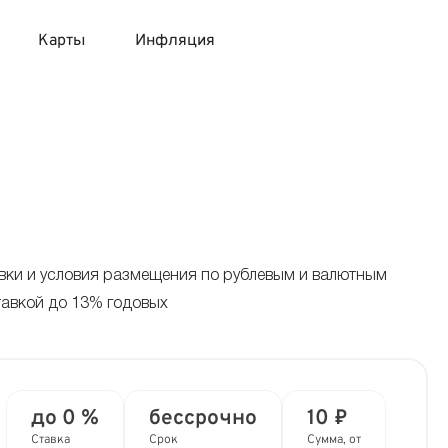
Карты
Инфляция
 продукты
 карты 120 дней без процентов
 на месяц
авитный список продуктов с динамикой цен
карты с 18 лет
онные вклады
карты с доставкой на дом
няемые вклады
авки и условия размещения по рублевым и валютным
тавкой до 13% годовых
 карты с моментальным решением
 карты без посещения банка
до 0 %
бессрочно
10 ₽
Ставка
Срок
Сумма, от