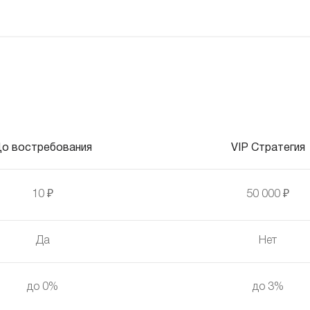
о востребования
VIP Стратегия
10 ₽
50 000 ₽
Да
Нет
до 0%
до 3%