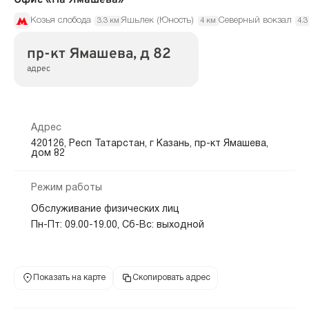
Козья слобода
Яшьлек (Юность)
Северный вокзал
3.3 км
4 км
4.3
пр-кт Ямашева, д 82
адрес
Адрес
420126, Респ Татарстан, г Казань, пр-кт Ямашева,
дом 82
Режим работы
Обслуживание физических лиц
Пн-Пт: 09.00-19.00, Сб-Вс: выходной
Показать на карте
Скопировать адрес