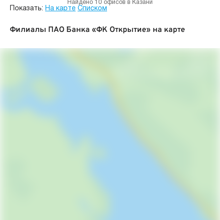
Найдено 10 офисов в Казани
Показать:
На карте
Списком
Филиалы ПАО Банка «ФК Открытие» на карте