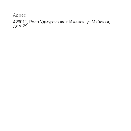
Адрес
426011, Респ Удмуртская, г Ижевск, ул Майская,
дом 29
Режим работы
Обслуживание физических лиц
Пн-Пт: 09.00-18.00, Сб-Вс: выходной
Показать на карте
Скопировать адрес