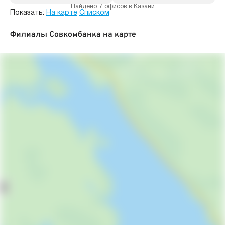
Найдено 7 офисов в Казани
Показать:
На карте
Списком
Филиалы Совкомбанка на карте