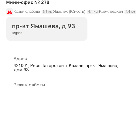
Мини-офис № 278
Козья слобода
Яшьлек (Юность)
Кремлевская
3.3 км
4.1 км
4.4 км
пр-кт Ямашева, д 93
адрес
Адрес
421001, Респ Татарстан, г Казань, пр-кт Ямашева,
дом 93
Режим работы
пн.—вс.: 10:00—21:00
Показать на карте
Скопировать адрес