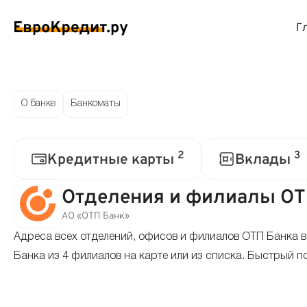
Г
ймы на карту
Займы без проверок
Виртуальные креди
Накоп
О банке
Банкоматы
спресс займы
Займы без процентов
Лучшие кредитные
Вклад
2
3
Кредитные карты
Вклады
ймы без отказа
Мгновенные займы
Кредитные карты с
Вклад
Отделения и филиалы ОТ
ймы с плохой КИ
Лучшие займы
Кредитные карты б
С еже
АО «ОТП Банк»
Адреса всех отделений, офисов и филиалов ОТП Банка 
вые займы
Долгосрочные займы
Беспроцентные кр
Вклад
Банка из 4 филиалов на карте или из списка. Быстрый п
ймы до зарплаты
Круглосуточные займы
Кредитные карты с
Вклад