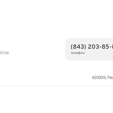
(843) 203-85-
телефон
4.9 км
420029, Ре