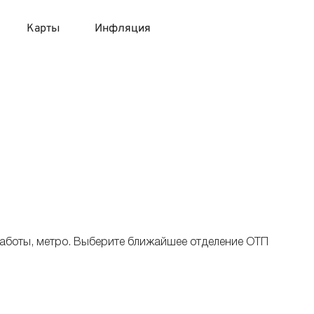
Карты
Инфляция
 продукты
 карты 120 дней без процентов
 на месяц
авитный список продуктов с динамикой цен
карты с 18 лет
онные вклады
карты с доставкой на дом
няемые вклады
 карты с моментальным решением
работы, метро. Выберите ближайшее отделение ОТП
 карты без посещения банка