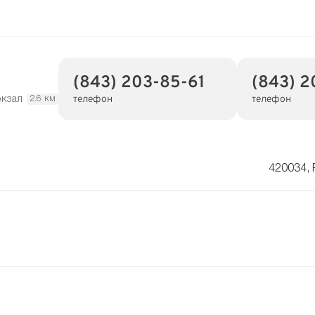
(843) 203-85-61
(843) 
телефон
телефон
окзал
2.6 км
420034, 