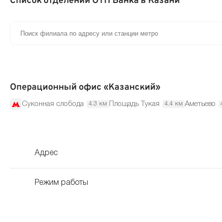
Список отделений ОТП Банка в Казани
Операционный офис «Казанский»
Суконная слобода
Площадь Тукая
Аметьево
4.3 км
4.4 км
Адрес
Режим работы