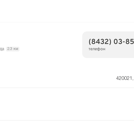
(8432) 03-8
телефон
да
2.3 км
420021,