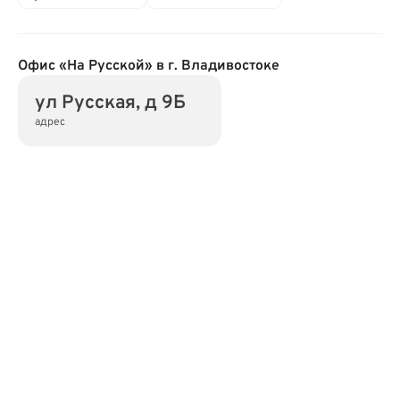
Офис «На Русской» в г. Владивостоке
ул Русская, д 9Б
адрес
Адрес
690039, Приморский край, г Владивосток, ул
Русская, дом 9Б
Режим работы
Обслуживание физических лиц
Пн-Пт: 09.00-18.00;
Показать на карте
Скопировать адрес