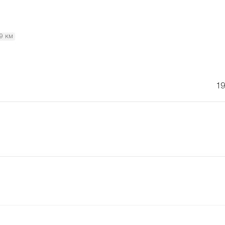
.9 км
19