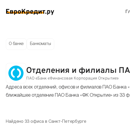
Г
ймы на карту
Займы без проверок
Виртуальные креди
Накоп
О банке
Банкоматы
спресс займы
Займы без процентов
Лучшие кредитные
Вклад
Отделения и филиалы ПАО
ймы без отказа
Мгновенные займы
Кредитные карты с
Вклад
ПАО «Банк «Финансовая Корпорация Открытие»
Адреса всех отделений, офисов и филиалов ПАО Банка «
ймы с плохой КИ
Лучшие займы
Кредитные карты б
С еже
ближайшее отделение ПАО Банка «ФК Открытие» из 33 фи
вые займы
Долгосрочные займы
Беспроцентные кр
Вклад
ймы до зарплаты
Круглосуточные займы
Кредитные карты с
Вклад
Найдено 33 офиса в Санкт-Петербурге