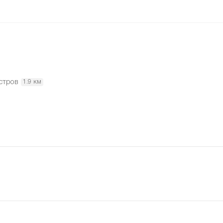
стров
1.9 км