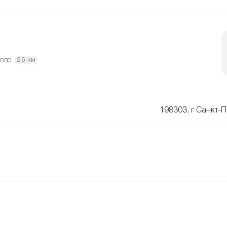
ово
2.6 км
198303, г Санкт-