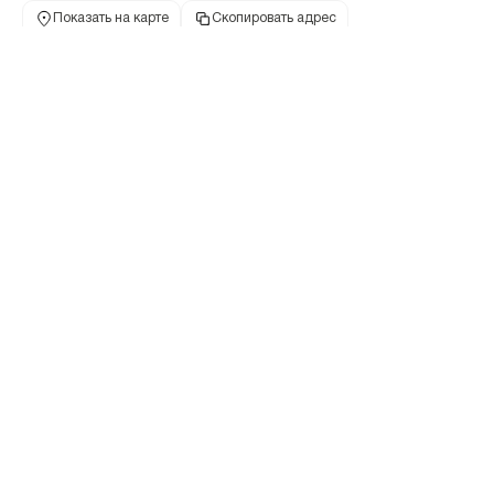
Показать на карте
Скопировать адрес
Офис «Театральный»
ул Ленина, д 84А
адрес
Адрес
614068, Пермский край, г Пермь, ул Ленина, дом
84А
Режим работы
Обслуживание физических лиц
Пн-Пт: 09.00-19.00, Сб-Вс: выходной