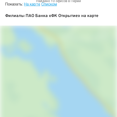
Найдено 10 офисов в Перми
Показать:
На карте
Списком
Филиалы ПАО Банка «ФК Открытие» на карте