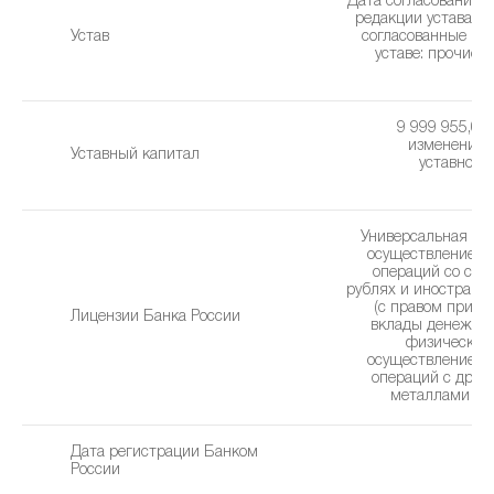
Дата согласования 
редакции устава: 2
Устав
cогласованные из
уставe: прочие 
(2
9 999 955,00 
изменения 
Уставный капитал
уставного 
1
Универсальная ли
осуществление б
операций со сре
рублях и иностранн
(с правом привл
Лицензии Банка России
вклады денежны
физических 
осуществление б
операций с дра
металлами (06
Дата регистрации Банком
1
России