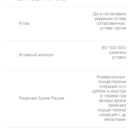
Дата согласования 
редакции устава: 2
Устав
cогласованные из
уставe: прочие 
(1
697 500 000,00 
изменения 
Уставный капитал
уставного 
1
Универсальная ли
осуществление б
операций со сре
рублях и иностранн
(с правом привл
Лицензии Банка России
вклады денежны
физических 
осуществление б
операций с дра
металлами (13