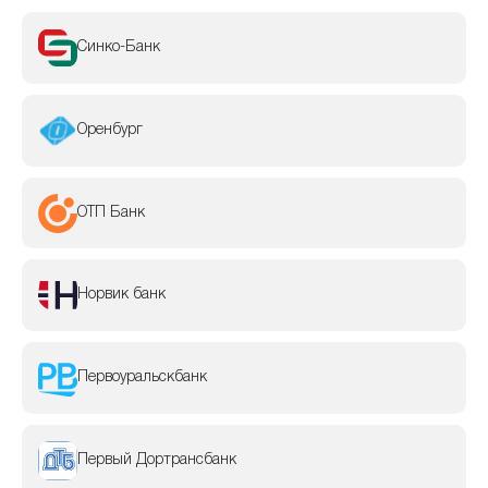
Синко-Банк
Оренбург
ОТП Банк
Норвик банк
Первоуральскбанк
Первый Дортрансбанк