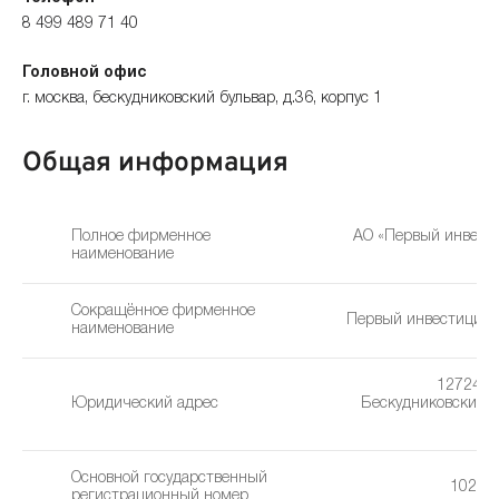
8 499 489 71 40
Головной офис
г. москва, бескудниковский бульвар, д.36, корпус 1
Общая информация
Полное фирменное
АО «Первый инвест
наименование
Сокращённое фирменное
Первый инвестицион
наименование
127247, 
Юридический адрес
Бескудниковский бу
36
Основной государственный
10277
регистрационный номер