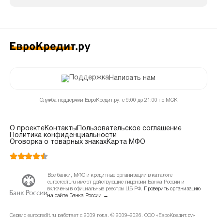
Написать нам
Служба поддержки ЕвроКредит.ру: с 9:00 до 21:00 по МСК
О проекте
Контакты
Пользовательское соглашение
Политика конфиденциальности
Оговорка о товарных знаках
Карта МФО
Все банки, МФО и кредитные организации в каталоге
eurocredit.ru имеют действующие лицензии Банка России и
включены в официальные реестры ЦБ РФ.
Проверить организацию
на сайте Банка России →
Сервис eurocredit.ru работает с 2009 года. © 2009–2026, ООО «ЕвроКредит.ру»