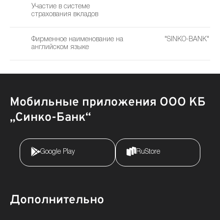
Участие в системе
страхования вкладов
Фирменное наименование на
"SINKO-BANK" Ltd
английском языке
B
Мобильные приложения ООО КБ
„Синко-Банк“
Google Play
RuStore
Дополнительно