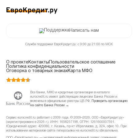
Написать нам
Служба поддержки ЕвроКредит.ру: с 9:00 до 21:00 по МСК
О проекте
Контакты
Пользовательское соглашение
Политика конфиденциальности
Оговорка о товарных знаках
Карта МФО
Все банки, МФО и кредитные организации в каталоге
eurocredit.ru имеют действующие лицензии Банка России и
включены в официальные реестры ЦБ РФ.
Проверить организацию
на сайте Банка России →
Сервис eurocredit.ru работает с 2009 года. © 2009–2026, ООО «ЕвроКредит.ру»
(зарегистрировано в 2026 г.). ИНН: 1658257198, ОГРН: 1261600007591.
Юридический адрес: 420080, г. Казань, пр-кт Ибрагимова, д. 32А, офис 10. При
использовании материалов сайта гиперссылка на eurocredit.ru обязательна.
ООО «ЕвроКредит.ру» — независимый информационный сервис сравнения