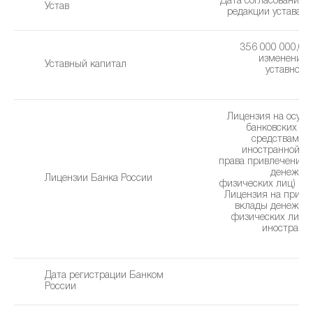
Дата согласования 
Устав
редакции устава: 2
356 000 000,00 
изменения 
Уставный капитал
уставного 
1
Лицензия на осущ
банковских оп
средствами в
иностранной ва
права привлечения 
денежных
Лицензии Банка России
физических лиц) (07
Лицензия на привл
вклады денежны
физических лиц в
иностранн
(0
Дата регистрации Банком
1
России