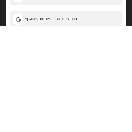
Горячая линия Почта Банка
Как узнать остаток по кредиту в Почта Банке
Как закрыть карту Почта Банка
Как узнать баланс карты Почта Банка
Личный кабинет Почта Банка