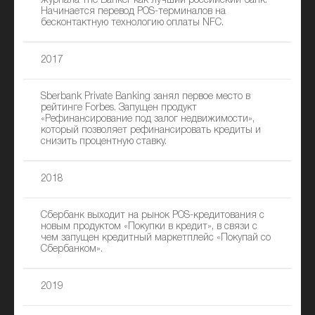
журнала The Banker как лучший российский банк.
Начинается перевод POS-терминалов на
бесконтактную технологию оплаты NFC.
2017
Sberbank Private Banking занял первое место в
рейтинге Forbes. Запущен продукт
«Рефинансирование под залог недвижимости»,
который позволяет рефинансировать кредиты и
снизить процентную ставку.
2018
Сбербанк выходит на рынок POS-кредитования с
новым продуктом «Покупки в кредит», в связи с
чем запущен кредитный маркетплейс «Покупай со
Сбербанком».
2019