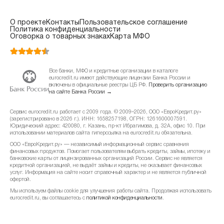
О проекте
Контакты
Пользовательское соглашение
Политика конфиденциальности
Оговорка о товарных знаках
Карта МФО
Все банки, МФО и кредитные организации в каталоге
eurocredit.ru имеют действующие лицензии Банка России и
включены в официальные реестры ЦБ РФ.
Проверить организацию
на сайте Банка России →
Сервис eurocredit.ru работает с 2009 года. © 2009–2026, ООО «ЕвроКредит.ру»
(зарегистрировано в 2026 г.). ИНН: 1658257198, ОГРН: 1261600007591.
Юридический адрес: 420080, г. Казань, пр-кт Ибрагимова, д. 32А, офис 10. При
использовании материалов сайта гиперссылка на eurocredit.ru обязательна.
ООО «ЕвроКредит.ру» — независимый информационный сервис сравнения
финансовых продуктов. Помогает пользователям выбрать кредиты, займы, ипотеку и
банковские карты от лицензированных организаций России. Сервис не является
кредитной организацией, не выдаёт займы и кредиты, не оказывает финансовых
услуг. Информация на сайте носит справочный характер и не является публичной
офертой.
Мы используем файлы cookie для улучшения работы сайта. Продолжая использовать
eurocredit.ru, вы соглашаетесь с
политикой конфиденциальности
.