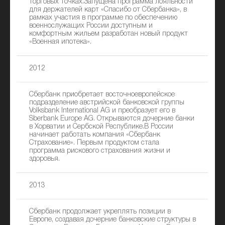
торговых точках.Запущена программа лояльности
для держателей карт «Спасибо от Сбербанка», в
рамках участия в программе по обеспечению
военнослужащих России доступным и
комфортным жильем разработан новый продукт
«Военная ипотека».
2012
Сбербанк приобретает восточноевропейское
подразделение австрийской банковской группы
Volksbank International AG и преобразует его в
Sberbank Europe AG. Открываются дочерние банки
в Хорватии и Сербской Республике.В России
начинает работать компания «Сбербанк
Страхование». Первым продуктом стала
программа рискового страхования жизни и
здоровья.
2013
Сбербанк продолжает укреплять позиции в
Европе, создавая дочерние банковские структуры в