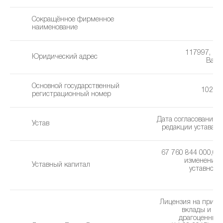
Сокращённое фирменное
наименование
117997, г. М
Юридический адрес
Вавил
Основной государственный
10277
регистрационный номер
Дата согласования 
Устав
редакции устава: 1
67 760 844 000,00 
изменения 
Уставный капитал
уставного 
2
Лицензия на привл
вклады и р
драгоценных