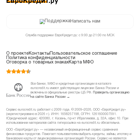
Написать нам
Служба поддержки ЕвроКредит.ру: с 9:00 до 21:00 по МСК
О проекте
Контакты
Пользовательское соглашение
Политика конфиденциальности
Оговорка о товарных знаках
Карта МФО
Все банки, МФО и кредитные организации в каталоге
eurocredit.ru имеют действующие лицензии Банка России и
включены в официальные реестры ЦБ РФ.
Проверить организацию
на сайте Банка России →
Сервис eurocredit.ru работает с 2009 года. © 2009–2026, ООО «ЕвроКредит.ру»
(зарегистрировано в 2026 г.). ИНН: 1658257198, ОГРН: 1261600007591.
Юридический адрес: 420080, г. Казань, пр-кт Ибрагимова, д. 32А, офис 10. При
использовании материалов сайта гиперссылка на eurocredit.ru обязательна.
ООО «ЕвроКредит.ру» — независимый информационный сервис сравнения
финансовых продуктов. Помогает пользователям выбрать кредиты, займы, ипотеку и
банковские карты от лицензированных организаций России. Сервис не является