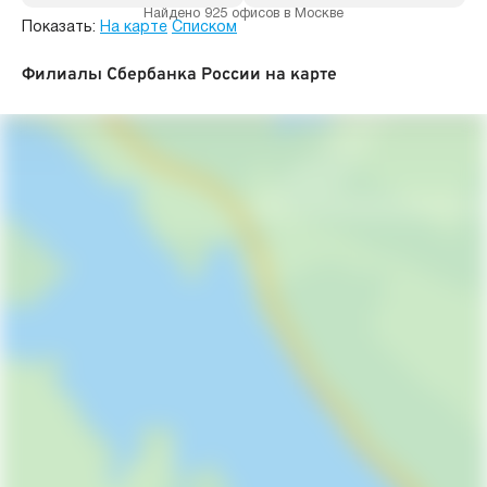
Найдено 925 офисов в Москве
Показать:
На карте
Списком
Филиалы Сбербанка России на карте