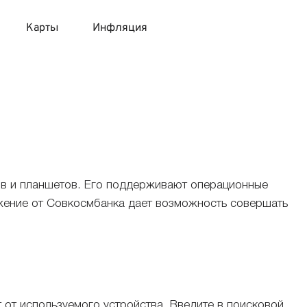
Карты
Инфляция
 продукты
 карты 120 дней без процентов
 на месяц
авитный список продуктов с динамикой цен
карты с 18 лет
онные вклады
карты с доставкой на дом
няемые вклады
в и планшетов. Его поддерживают операционные
ложение от Совкосмбанка дает возможность совершать
 карты с моментальным решением
 карты без посещения банка
т от используемого устройства. Введите в поисковой