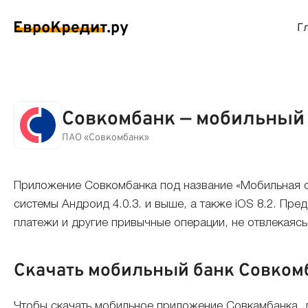
Г
ймы на карту
Займы без проверок
Виртуальные креди
Накоп
Совкомбанк — мобильный
спресс займы
Займы без процентов
Лучшие кредитные
Вклад
ПАО «Совкомбанк»
ймы без отказа
Мгновенные займы
Кредитные карты с
Вклад
Приложение Совкомбанка под название «Мобильная 
системы Андроид 4.0.3. и выше, а также iOS 8.2. Пр
ймы с плохой КИ
Лучшие займы
Кредитные карты б
С еже
платежи и другие привычные операции, не отвлекаясь
вые займы
Долгосрочные займы
Беспроцентные кр
Вклад
Скачать мобильный банк Совком
ймы до зарплаты
Круглосуточные займы
Кредитные карты с
Вклад
Чтобы скачать мобильное приложение Совкамбанка, до