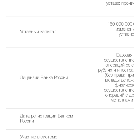
уставe: прочие 
(0
180 000 000,00 
изменения 
Уставный капитал
уставного 
1
Базовая ли
осуществление б
операций со сре
рублях и иностранн
(без права привл
Лицензии Банка России
вклады денежны
физических 
осуществление б
операций с дра
металлами (22
Дата регистрации Банком
2
России
Участие в системе