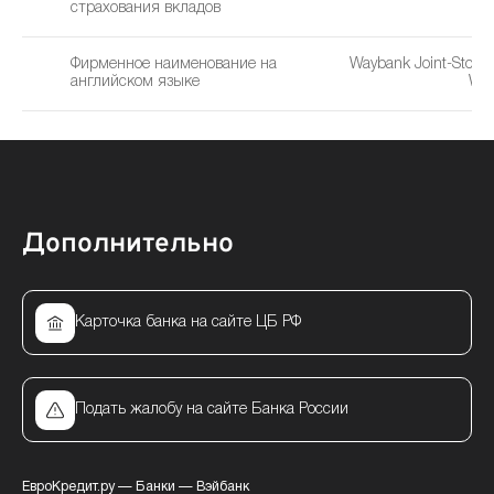
страхования вкладов
Фирменное наименование на
Waybank Joint-Stock
английском языке
Way
Дополнительно
Карточка банка на сайте ЦБ РФ
Подать жалобу на сайте Банка России
ЕвроКредит.ру
—
Банки
—
Вэйбанк