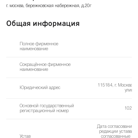
г. москва, бережковская набережная, д.20г
Общая информация
Полное фирменное
наименование
Сокращённое фирменное
наименование
115184, г. Москва, 
Юридический адрес
улица, 
Основной государственный
10277
регистрационный номер
Дата согласования 
редакции устава: 2
Устав
cогласованные из