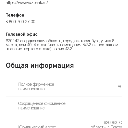
https://www.vuzbank.ru/
Телефон
8 800 700 27 00
Головной офис
620142,свердловская область, город екатеринбург, улица 8
марта, дом 49, 4 этаж (часть помещения №32 на поэтажном
плане четвертого этажа) , офис 432
Общая информация
Полное фирменное
АО «
наименование
Сокращённое фирменное
наименование
620063, Све
Юридический адрес
область, г. Екатеринб