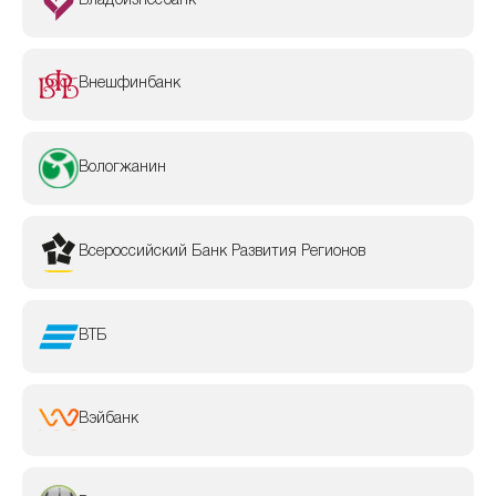
Владбизнесбанк
Внешфинбанк
Вологжанин
Всероссийский Банк Развития Регионов
ВТБ
Вэйбанк