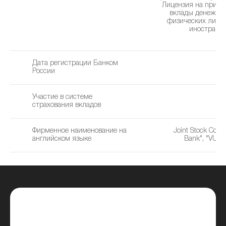
Лицензия на привл
вклады денежны
физических лиц в
иностранн
(2
Дата регистрации Банком
0
России
Участие в системе
страхования вкладов
Фирменное наименование на
Joint Stock Com
английском языке
Bank", "VUZ 