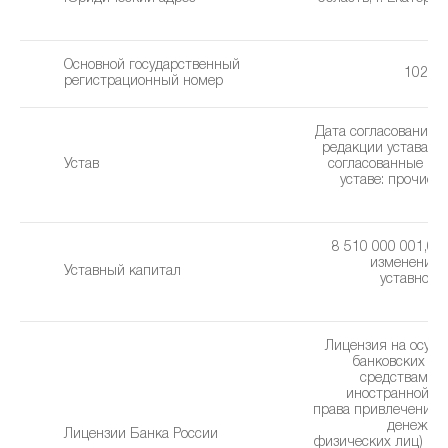
ма
Основной государственный
10266
регистрационный номер
Дата согласования 
редакции устава: 2
Устав
cогласованные из
уставe: прочие 
(1
8 510 000 001,00 
изменения 
Уставный капитал
уставного 
2
Лицензия на осущ
банковских оп
средствами в
иностранной ва
права привлечения 
денежных
Лицензии Банка России
физических лиц) (22