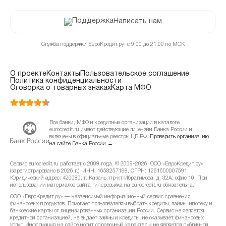
Написать нам
Служба поддержки ЕвроКредит.ру: с 9:00 до 21:00 по МСК
О проекте
Контакты
Пользовательское соглашение
Политика конфиденциальности
Оговорка о товарных знаках
Карта МФО
Все банки, МФО и кредитные организации в каталоге
eurocredit.ru имеют действующие лицензии Банка России и
включены в официальные реестры ЦБ РФ.
Проверить организацию
на сайте Банка России →
Сервис eurocredit.ru работает с 2009 года. © 2009–2026, ООО «ЕвроКредит.ру»
(зарегистрировано в 2026 г.). ИНН: 1658257198, ОГРН: 1261600007591.
Юридический адрес: 420080, г. Казань, пр-кт Ибрагимова, д. 32А, офис 10. При
использовании материалов сайта гиперссылка на eurocredit.ru обязательна.
ООО «ЕвроКредит.ру» — независимый информационный сервис сравнения
финансовых продуктов. Помогает пользователям выбрать кредиты, займы, ипотеку и
банковские карты от лицензированных организаций России. Сервис не является
кредитной организацией, не выдаёт займы и кредиты, не оказывает финансовых
услуг. Информация на сайте носит справочный характер и не является публичной