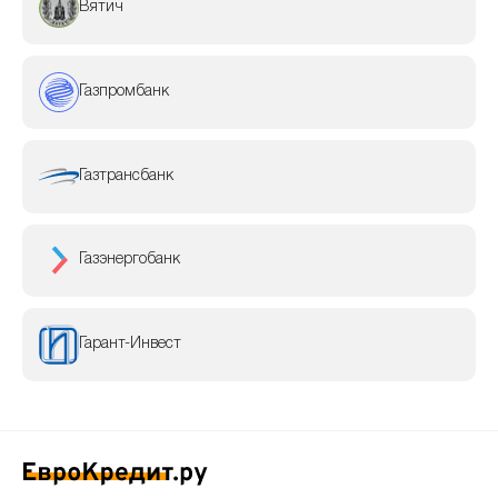
Вятич
Газпромбанк
Газтрансбанк
Газэнергобанк
Гарант-Инвест