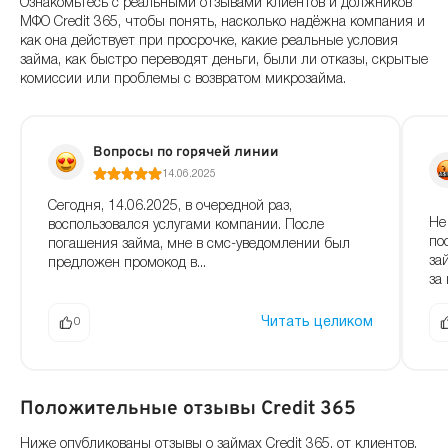
Ознакомьтесь с реальными отзывами клиентов и должников
МФО Credit 365, чтобы понять, насколько надёжна компания и
как она действует при просрочке, какие реальные условия
займа, как быстро переводят деньги, были ли отказы, скрытые
комиссии или проблемы с возвратом микрозайма.
Вопросы по горячей линии
14.06.2025
Сегодня, 14.06.2025, в очередной раз,
Не
воспользовался услугами компании. После
по
погашения займа, мне в смс-уведомлении был
за
предложен промокод в...
за
Читать целиком
0
Положительные отзывы Credit 365
Ниже опубликованы отзывы о займах Credit 365, от клиентов,