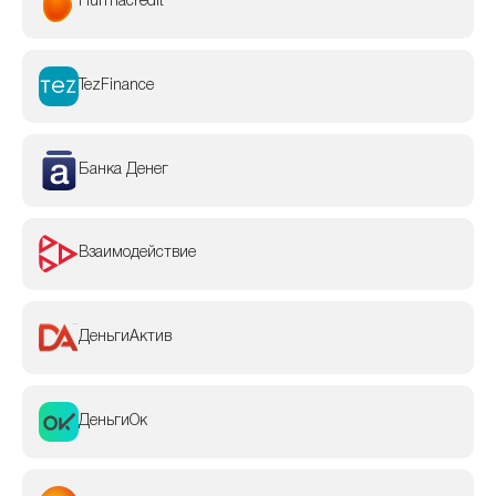
Hurmacredit
TezFinance
Банка Денег
Взаимодействие
ДеньгиАктив
ДеньгиОк