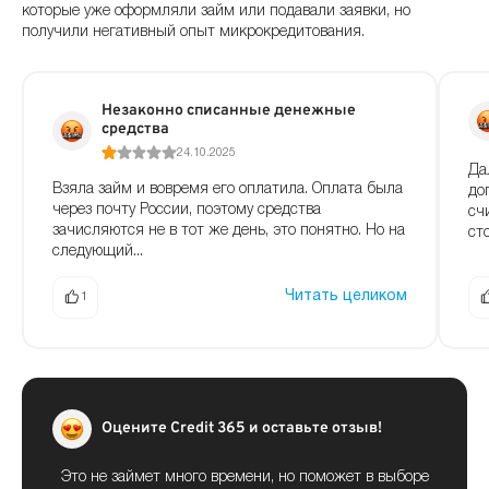
которые уже оформляли займ или подавали заявки, но
получили негативный опыт микрокредитования.
Незаконно списанные денежные
средства
24.10.2025
Да
Взяла займ и вовремя его оплатила. Оплата была
до
через почту России, поэтому средства
сч
зачисляются не в тот же день, это понятно. Но на
сто
следующий...
Читать целиком
1
Оцените Credit 365 и оставьте отзыв!
Это не займет много времени, но поможет в выборе