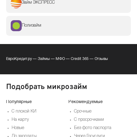
Займ ЭКСПРЕСС
Полизайм
ЕвроКредит.ру
—
Займы
—
МФО
—
Credit 365
—
Отзывы
Подобрать микрозайм
Популярные
Рекомендуемые
По
С плохой КИ
Срочные
На карту
С просрочками
Новые
Без фото паспорта
До зарплаты
Через Госуслуги