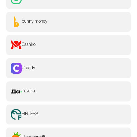
bunny money
Cashiro
Creddy
Davaka
FINTERS