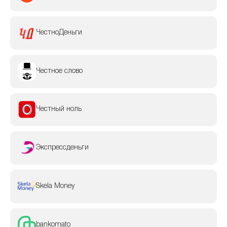
ЧестноДеньги
Честное слово
Честный ноль
Экспрессденьги
Skela Money
bankomato