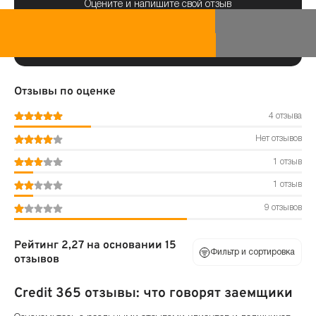
Оцените и напишите свой отзыв
Отзывы по оценке
4 отзыва
Нет отзывов
1 отзыв
1 отзыв
9 отзывов
Рейтинг 2,27 на основании 15
Фильтр и сортировка
отзывов
Credit 365 отзывы: что говорят заемщики
По оценке