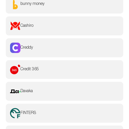
bunny money
Cashiro
Creddy
Credit 365
Davaka
FINTERS