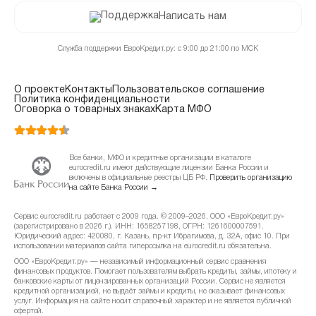
Написать нам
Служба поддержки ЕвроКредит.ру: с 9:00 до 21:00 по МСК
О проекте
Контакты
Пользовательское соглашение
Политика конфиденциальности
Оговорка о товарных знаках
Карта МФО
Все банки, МФО и кредитные организации в каталоге
eurocredit.ru имеют действующие лицензии Банка России и
включены в официальные реестры ЦБ РФ.
Проверить организацию
на сайте Банка России →
Сервис eurocredit.ru работает с 2009 года. © 2009–2026, ООО «ЕвроКредит.ру»
(зарегистрировано в 2026 г.). ИНН: 1658257198, ОГРН: 1261600007591.
Юридический адрес: 420080, г. Казань, пр-кт Ибрагимова, д. 32А, офис 10. При
использовании материалов сайта гиперссылка на eurocredit.ru обязательна.
ООО «ЕвроКредит.ру» — независимый информационный сервис сравнения
финансовых продуктов. Помогает пользователям выбрать кредиты, займы, ипотеку и
банковские карты от лицензированных организаций России. Сервис не является
кредитной организацией, не выдаёт займы и кредиты, не оказывает финансовых
услуг. Информация на сайте носит справочный характер и не является публичной
офертой.