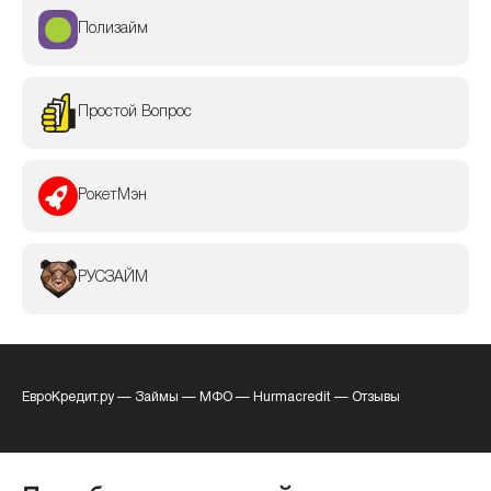
Полизайм
Простой Вопрос
РокетМэн
РУСЗАЙМ
ЕвроКредит.ру
—
Займы
—
МФО
—
Hurmacredit
—
Отзывы