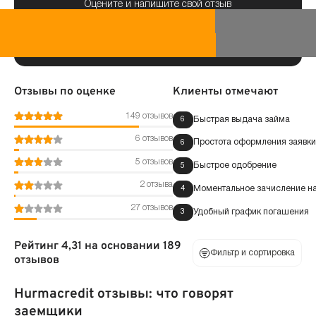
Оцените и напишите свой отзыв
Отзывы по оценке
Клиенты отмечают
149 отзывов
Быстрая выдача займа
6
6 отзывов
Простота оформления заявки
6
5 отзывов
Быстрое одобрение
5
2 отзыва
Моментальное зачисление на
4
27 отзывов
Удобный график погашения
3
Рейтинг 4,31 на основании 189
Фильтр и сортировка
отзывов
Hurmacredit отзывы: что говорят
По оценке
заемщики