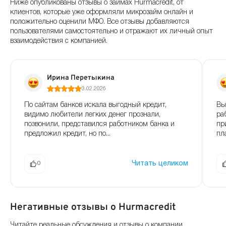
Ниже опубликованы отзывы о займах Hurmacredit, от
клиентов, которые уже оформляли микрозайм онлайн и
положительно оценили МФО. Все отзывы добавляются
пользователями самостоятельно и отражают их личный опыт
взаимодействия с компанией.
Ирина Перетыкина
3.02.2026
По сайтам банков искала выгодный кредит,
Вы
видимо любители легких денег прознали,
ра
позвонили, представился работником банка и
пр
предложил кредит, но по...
пл
Читать целиком
0
Негативные отзывы о Hurmacredit
Читайте реальные обсуждения и отзывы о компании