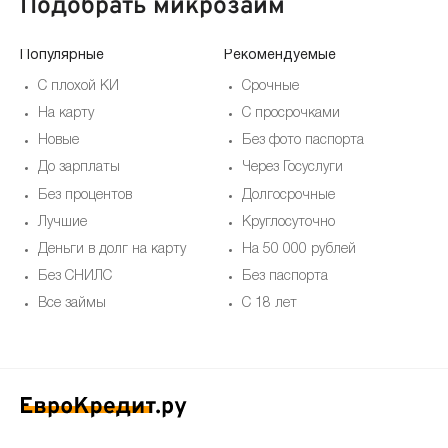
Подобрать микрозайм
Популярные
Рекомендуемые
По
С плохой КИ
Срочные
На карту
С просрочками
Новые
Без фото паспорта
До зарплаты
Через Госуслуги
Без процентов
Долгосрочные
Лучшие
Круглосуточно
Деньги в долг на карту
На 50 000 рублей
Без СНИЛС
Без паспорта
Все займы
С 18 лет