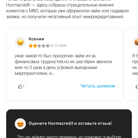
Hurmacredit — здесь собраны отрицательные мнения
клиентов о МФО, которые уже оформляли займ или подавали
заявки, но получили негативный опыт микрокредитования.
Ксения
10.12.2025
ужас какой-то был просрочен займ из-за
Я 
финансовых трудностей,но их шестёрки звонили
пр
мне по 3 раза в день угрожая выездными
не
мероприятиями, и...
на
Читать целиком
1
Оцените Hurmacredit и оставьте отзыв!
Это не займет много времени, но поможет в выборе