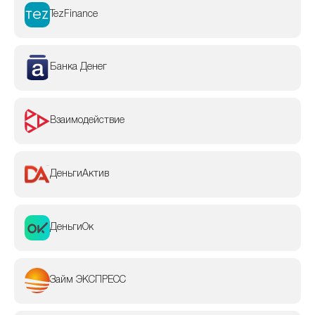
TezFinance
Банка Денег
Взаимодействие
ДеньгиАктив
ДеньгиОк
Займ ЭКСПРЕСС