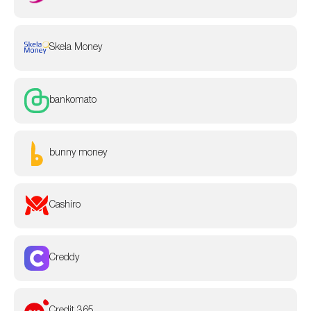
Skela Money
bankomato
bunny money
Cashiro
Creddy
Credit 365