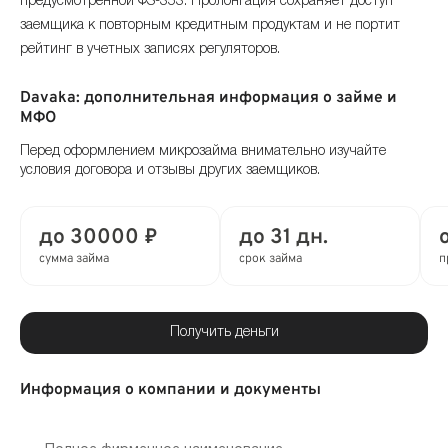
предусмотренной ФЗ-353. Пролонгация сохраняет доступ
заемщика к повторным кредитным продуктам и не портит
рейтинг в учетных записях регуляторов.
Davaka: дополнительная информация о займе и
МФО
Перед оформлением микрозайма внимательно изучайте
условия договора и отзывы других заемщиков.
до 30000 ₽
до 31 дн.
сумма займа
срок займа
п
Получить деньги
Информация о компании и документы