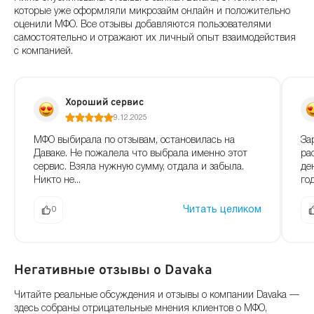
которые уже оформляли микрозайм онлайн и положительно
оценили МФО. Все отзывы добавляются пользователями
самостоятельно и отражают их личный опыт взаимодействия
с компанией.
Хороший сервис
9.12.2025
МФО выбирала по отзывам, остановилась на
За
Даваке. Не пожалела что выбрала именно этот
ра
сервис. Взяла нужную сумму, отдала и забыла.
де
Никто не...
го
Читать целиком
0
Негативные отзывы о Davaka
Читайте реальные обсуждения и отзывы о компании Davaka —
здесь собраны отрицательные мнения клиентов о МФО,