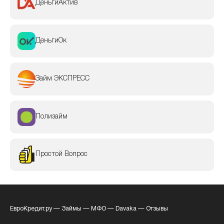
ДеньгиАктив
ДеньгиОк
Займ ЭКСПРЕСС
Полизайм
Простой Вопрос
ЕвроКредит.ру
—
Займы
—
МФО
—
Davaka
—
Отзывы