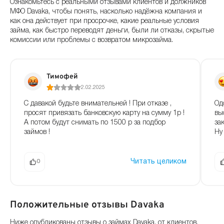
Ознакомьтесь с реальными отзывами клиентов и должников
МФО Davaka, чтобы понять, насколько надёжна компания и
как она действует при просрочке, какие реальные условия
займа, как быстро переводят деньги, были ли отказы, скрытые
комиссии или проблемы с возвратом микрозайма.
Тимофей
2.02.2025
С давакой будьте внимательней ! При отказе ,
Од
просят привязать банковскую карту на сумму 1р !
вы
А потом будут снимать по 1500 р за подбор
за
займов !
Ну 
Читать целиком
0
Положительные отзывы Davaka
Ниже опубликованы отзывы о займах Davaka, от клиентов,