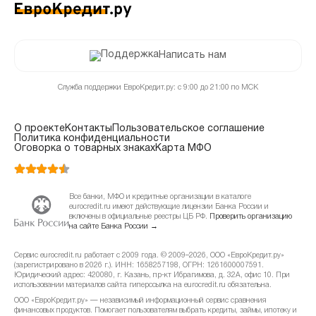
Написать нам
Служба поддержки ЕвроКредит.ру: с 9:00 до 21:00 по МСК
О проекте
Контакты
Пользовательское соглашение
Политика конфиденциальности
Оговорка о товарных знаках
Карта МФО
Все банки, МФО и кредитные организации в каталоге
eurocredit.ru имеют действующие лицензии Банка России и
включены в официальные реестры ЦБ РФ.
Проверить организацию
на сайте Банка России →
Сервис eurocredit.ru работает с 2009 года. © 2009–2026, ООО «ЕвроКредит.ру»
(зарегистрировано в 2026 г.). ИНН: 1658257198, ОГРН: 1261600007591.
Юридический адрес: 420080, г. Казань, пр-кт Ибрагимова, д. 32А, офис 10. При
использовании материалов сайта гиперссылка на eurocredit.ru обязательна.
ООО «ЕвроКредит.ру» — независимый информационный сервис сравнения
финансовых продуктов. Помогает пользователям выбрать кредиты, займы, ипотеку и