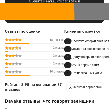
Оцените и напишите свой отзыв
Отзывы по оценке
Клиенты отмечают
15 отзывов
Простота оформления зая
3
2 отзыва
Моментальное зачисление
2
2 отзыва
Доступно при плохой кред
1
2 отзыва
0% на первый займ
1
16 отзывов
Нет навязанных услуг
1
Рейтинг 2,95 на основании 37
Фильтр и сортировка
отзывов
Davaka отзывы: что говорят заемщики
По оценке