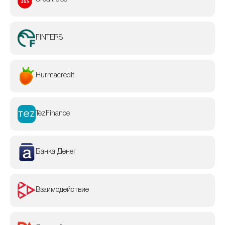
FINTERS
Hurmacredit
TezFinance
Банка Денег
Взаимодействие