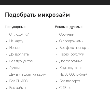
Подобрать микрозайм
Популярные
Рекомендуемые
По
С плохой КИ
Срочные
На карту
С просрочками
Новые
Без фото паспорта
До зарплаты
Через Госуслуги
Без процентов
Долгосрочные
Лучшие
Круглосуточно
Деньги в долг на карту
На 50 000 рублей
Без СНИЛС
Без паспорта
Все займы
С 18 лет