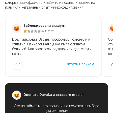
которые уже оформляли займ или подавали заявки, но
получили негативный опыт микрокредитования.
Заблокировали аккаунт
25.11.2025
Брал микрозай. Забыл, просрочил. Позвонили и
Об
оплатил. Начисленная сумма была слишком
от
большой. Как оказалось, подключили доп. услуги,
за
но в...
сво
Читать целиком
0
Оцените Davaka и оставьте отзыв!
Это не займет много времени, но поможет в выборе
другим людям