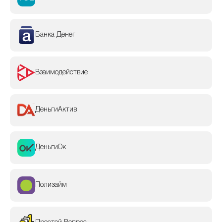
Банка Денег
Взаимодействие
ДеньгиАктив
ДеньгиОк
Полизайм