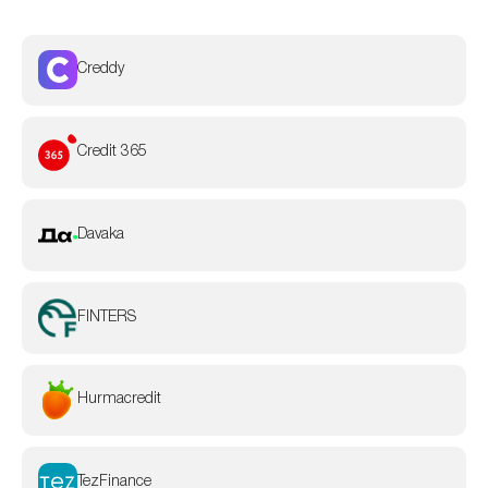
Creddy
Credit 365
Davaka
FINTERS
Hurmacredit
TezFinance