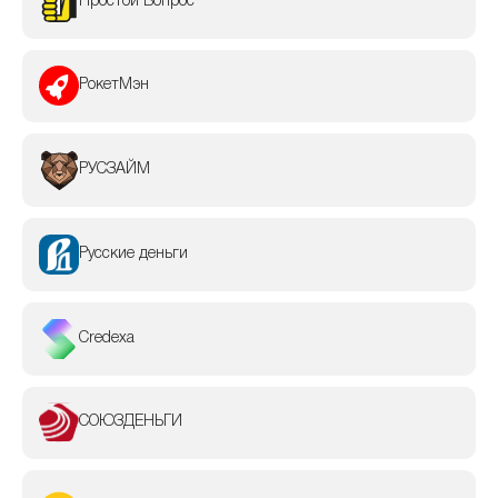
Простой Вопрос
РокетМэн
РУСЗАЙМ
Русские деньги
Credexa
СОЮЗДЕНЬГИ