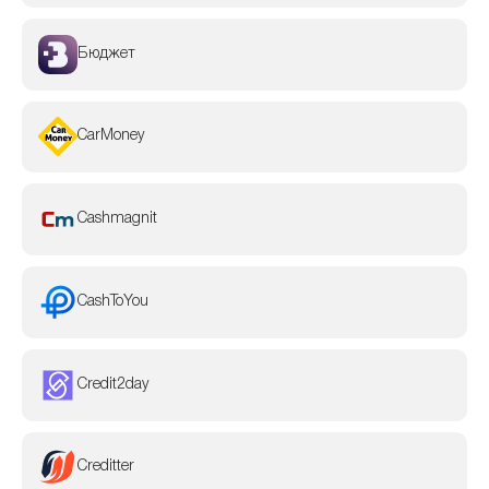
Бюджет
CarMoney
Cashmagnit
CashToYou
Credit2day
Creditter