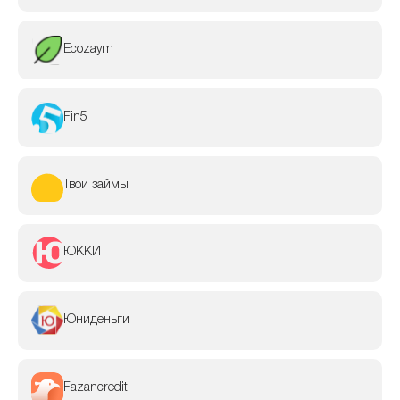
Ecozaym
Fin5
Твои займы
ЮККИ
Юниденьги
Fazancredit