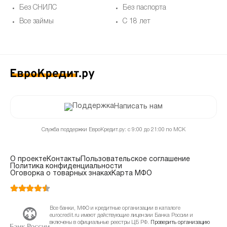
Без СНИЛС
Без паспорта
Все займы
С 18 лет
Написать нам
Служба поддержки ЕвроКредит.ру: с 9:00 до 21:00 по МСК
О проекте
Контакты
Пользовательское соглашение
Политика конфиденциальности
Оговорка о товарных знаках
Карта МФО
Все банки, МФО и кредитные организации в каталоге
eurocredit.ru имеют действующие лицензии Банка России и
включены в официальные реестры ЦБ РФ.
Проверить организацию