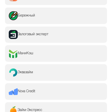
Бережный
Залоговый эксперт
МаниКэш
Эквазайм
Nova Credit
Займ-Экспресс