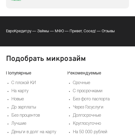
ЕвроКредит.ру
—
Займы
—
МФО
—
Привет, Сосед!
—
Отзывы
Подобрать микрозайм
Популярные
Рекомендуемые
По
С плохой КИ
Срочные
На карту
С просрочками
Новые
Без фото паспорта
До зарплаты
Через Госуслуги
Без процентов
Долгосрочные
Лучшие
Круглосуточно
Деньги в долг на карту
На 50 000 рублей