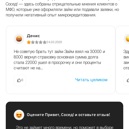
Сосед! — здесь собраны отрицательные мнения клиентов о
МФО, которые уже оформляли займ или подавали заявки, но
получили негативный опыт микрокредитования.
Денис
24.03.2026
Не советую брать тут займ Займ взял на 30000 и
Зд
8000 вернул страховку основная сумма долга
ви
стала 22000 ушел в просрочку и они проценты
за
считают не на...
отв
Читать целиком
0
Оцените Привет, Сосед! и оставьте отзыв!
Это не займет много времени, но поможет в выборе