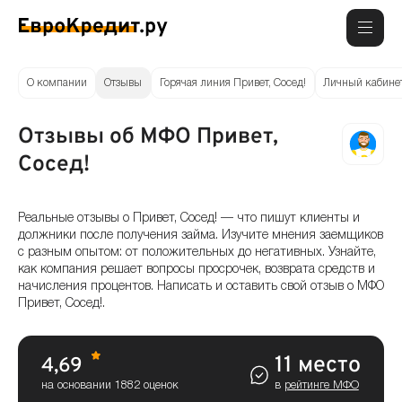
О компании
Отзывы
Горячая линия Привет, Сосед!
Личный кабинет
Отзывы об МФО Привет,
Сосед!
Реальные отзывы о Привет, Сосед! — что пишут клиенты и
должники после получения займа. Изучите мнения заемщиков
с разным опытом: от положительных до негативных. Узнайте,
как компания решает вопросы просрочек, возврата средств и
начисления процентов. Написать и оставить свой отзыв о МФО
Привет, Сосед!.
11 место
4,69
на основании 1882 оценок
в
рейтинге МФО