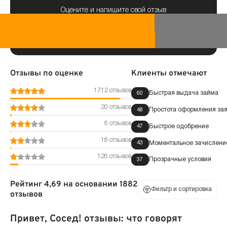
Оцените и напишите свой отзыв
Отзывы по оценке
Клиенты отмечают
1712 отзывов
Быстрая выдача займа
60
20 отзывов
Простота оформления зая
48
6 отзывов
Быстрое одобрение
47
18 отзывов
Моментальное зачисление
43
126 отзывов
Прозрачные условия
37
Рейтинг 4,69 на основании 1882
Фильтр и сортировка
отзывов
Привет, Сосед! отзывы: что говорят
По оценке