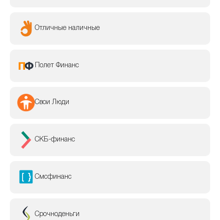
Отличные наличные
Полет Финанс
Свои Люди
СКБ-финанс
Смсфинанс
Срочноденьги