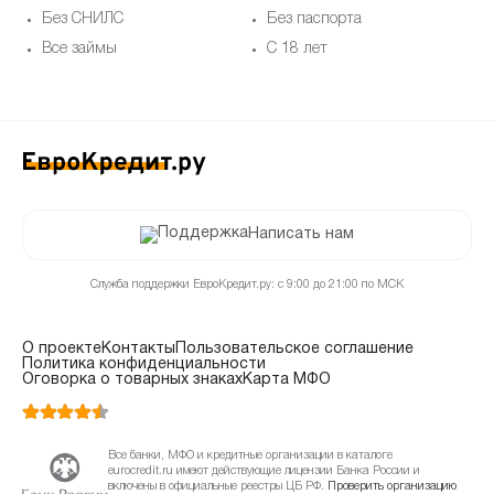
Без СНИЛС
Без паспорта
Все займы
С 18 лет
Написать нам
Служба поддержки ЕвроКредит.ру: с 9:00 до 21:00 по МСК
О проекте
Контакты
Пользовательское соглашение
Политика конфиденциальности
Оговорка о товарных знаках
Карта МФО
Все банки, МФО и кредитные организации в каталоге
eurocredit.ru имеют действующие лицензии Банка России и
включены в официальные реестры ЦБ РФ.
Проверить организацию