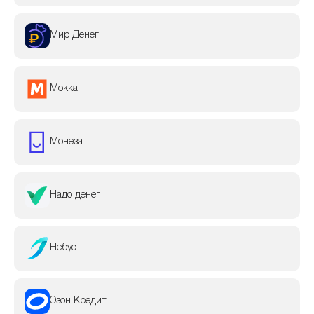
Мир Денег
Мокка
Монеза
Надо денег
Небус
Озон Кредит