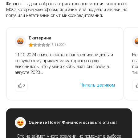
Финанс — здесь собраны отрицательные мнения клиентов о
МФО, которые уже оформляли займ или подавали заявки, но
получили негативный опыт микрокредитования.
Екатерина
18.11.2024
11.10.2024 с моего счета в банке списали деньги
Не
по судебному приказу, из материалов дела
вы
выяснилось, что у меня якобы взят был займ в
пр
августе 2023...
ти
Читать целиком
0
Оцените Полет Финанс и оставьте отзыв!
Это не займет много времени, но поможет в выборе