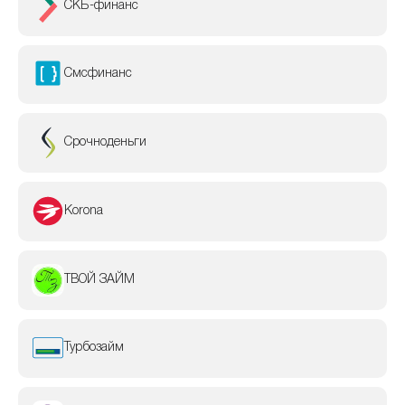
СКБ-финанс
Смсфинанс
Срочноденьги
Korona
ТВОЙ ЗАЙМ
Турбозайм