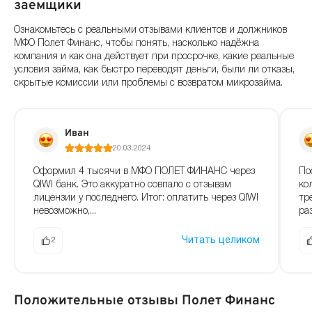
заемщики
Ознакомьтесь с реальными отзывами клиентов и должников
МФО Полет Финанс, чтобы понять, насколько надёжна
компания и как она действует при просрочке, какие реальные
условия займа, как быстро переводят деньги, были ли отказы,
скрытые комиссии или проблемы с возвратом микрозайма.
Иван
20.03.2024
Оформил 4 тысячи в МФО ПОЛЕТ ФИНАНС через
По
QIWI банк. Это аккуратно совпало с отзывам
ко
лицензии у последнего. Итог: оплатить через QIWI
тр
невозможно,...
ра
Читать целиком
2
Положительные отзывы Полет Финанс