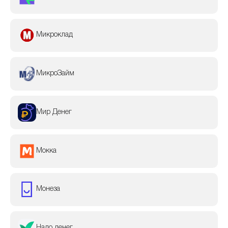
Микроклад
МикроЗайм
Мир Денег
Мокка
Монеза
Надо денег