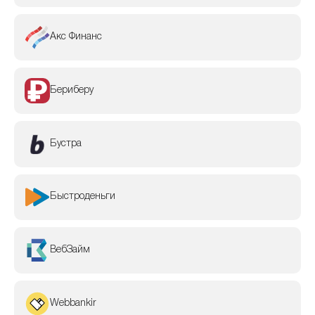
Акс Финанс
Бериберу
Бустра
Быстроденьги
ВебЗайм
Webbankir