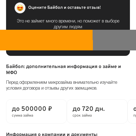
Оцените Байбол и оставьте отзыв!
Это не займет много времени, но поможет в выборе
другим людям
Байбол: дополнительная информация о займе и
МФО
Перед оформлением микрозайма внимательно изучайте
условия договора и отзывы других заемщиков.
до 500000 ₽
до 720 дн.
сумма займа
срок займа
п
Информация о компании и документы