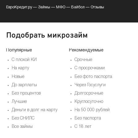
ЕвроКредит.ру
—
Займы
—
МФО
—
Байбол
—
Отзывы
Подобрать микрозайм
Популярные
Рекомендуемые
По
С плохой КИ
Срочные
На карту
С просрочками
Новые
Без фото паспорта
До зарплаты
Через Госуслуги
Без процентов
Долгосрочные
Лучшие
Круглосуточно
Деньги в долг на карту
На 50 000 рублей
Без СНИЛС
Без паспорта
Все займы
С 18 лет