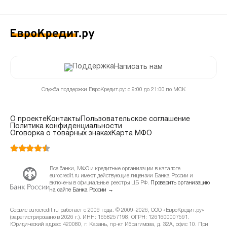
Написать нам
Служба поддержки ЕвроКредит.ру: с 9:00 до 21:00 по МСК
О проекте
Контакты
Пользовательское соглашение
Политика конфиденциальности
Оговорка о товарных знаках
Карта МФО
Все банки, МФО и кредитные организации в каталоге
eurocredit.ru имеют действующие лицензии Банка России и
включены в официальные реестры ЦБ РФ.
Проверить организацию
на сайте Банка России →
Сервис eurocredit.ru работает с 2009 года. © 2009–2026, ООО «ЕвроКредит.ру»
(зарегистрировано в 2026 г.). ИНН: 1658257198, ОГРН: 1261600007591.
Юридический адрес: 420080, г. Казань, пр-кт Ибрагимова, д. 32А, офис 10. При