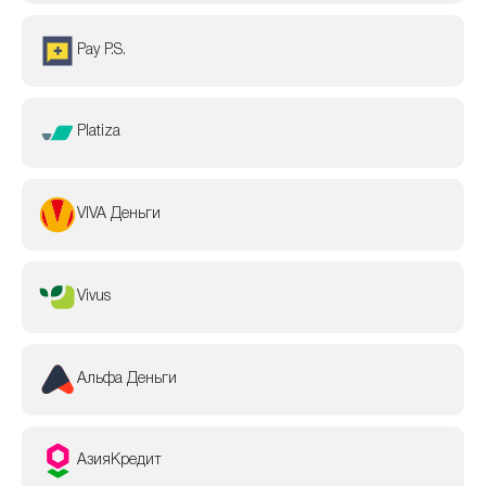
Pay P.S.
Platiza
VIVA Деньги
Vivus
Альфа Деньги
АзияКредит