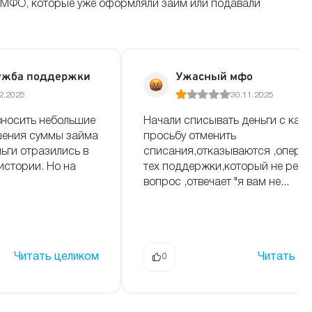
 МФО, которые уже оформляли займ или подавали
ужба поддержки
Ужасный мфо
2.2025
30.11.2025
вносить небольшие
Начали списывать деньги с карт
шения суммы займа
просьбу отменить
ьги отразились в
списания,отказываются ,опера
истории. Но на
тех поддержки,который не реш
вопрос ,отвечает "я вам не...
Читать целиком
Читать ц
0