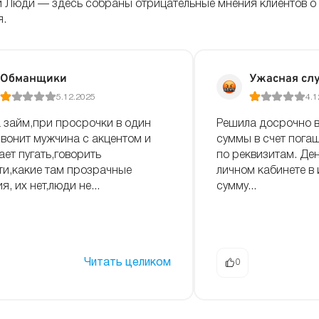
и Люди — здесь собраны отрицательные мнения клиентов о
я.
Обманщики
Ужасная сл
5.12.2025
4.1
 займ,при просрочки в один
Решила досрочно 
звонит мужчина с акцентом и
суммы в счет пога
ает пугать,говорить
по реквизитам. Ден
ти,какие там прозрачные
личном кабинете в 
я, их нет,люди не...
сумму...
Читать целиком
0