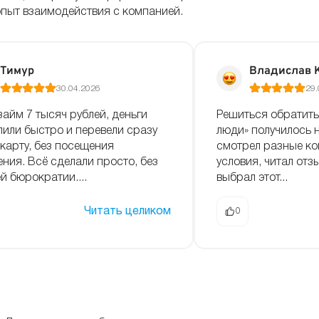
опыт взаимодействия с компанией.
Тимур
Владислав 
30.04.2026
29.
займ 7 тысяч рублей, деньги
Решиться обратит
пили быстро и перевели сразу
люди» получилось н
 карту, без посещения
смотрел разные ко
ения. Всё сделали просто, без
условия, читал отз
й бюрократии....
выбрал этот...
Читать целиком
0