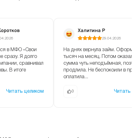
Коротков
Халитина Р
04.2026
29.04.2026
ься в МФО «Свои
На днях вернула займ. Оформля
е сразу. Я долго
тысяч на месяц. Потом оказала
мпании, сравнивал
сумма чуть неподъёмная, поэто
ывы. В итоге
продлила. Не беспокоили в прин
оплатила...
Читать целиком
Читать ц
0