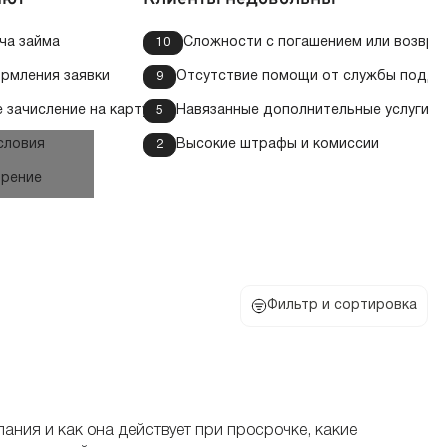
ча займа
Сложности с погашением или возвра
10
рмления заявки
Отсутствие помощи от службы подде
9
 зачисление на карту
Навязанные дополнительные услуги
5
словия
Высокие штрафы и комиссии
2
рение
Фильтр и сортировка
ния и как она действует при просрочке, какие