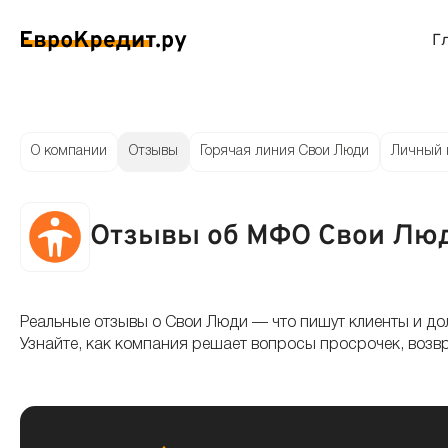
Г
ймы на карту
Займы без проверок
Виртуальные креди
Накоп
О компании
Отзывы
Горячая линия Свои Люди
Личный 
спресс займы
Займы без процентов
Лучшие кредитные
Вклад
Отзывы об МФО Свои Лю
ймы без отказа
Мгновенные займы
Кредитные карты с
Вклад
ймы с плохой КИ
Лучшие займы
Кредитные карты б
С еже
Реальные отзывы о Свои Люди — что пишут клиенты и до
Узнайте, как компания решает вопросы просрочек, возв
вые займы
Долгосрочные займы
Беспроцентные кр
Вклад
ймы до зарплаты
Круглосуточные займы
Кредитные карты с
Вклад