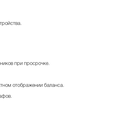
тройства.
ников при просрочке.
ктном отображении баланса.
афов.