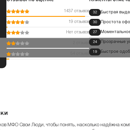
1437 отзывов
Быстрая выда
32
19 отзывов
Простота офо
30
Моментальное
27
Нет отзывов
Прозрачные у
24
2 отзыва
Быстрое одоб
19
54 отзыва
ики
ов МФО Свои Люди, чтобы понять, насколько надёжна компа