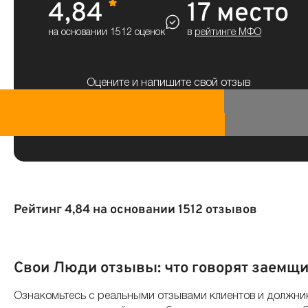
4,84
17 место
на основании 1512 оценок
в
рейтинге МФО
Оцените и напишите свой отзыв
Рейтинг 4,84 на основании 1512 отзывов
По дате
По полезности
По оценке
Свои Люди отзывы: что говорят заемщ
Ознакомьтесь с реальными отзывами клиентов и должник