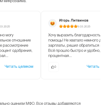
ом микрозайма.
Игорь Литвинов
03.2025
9.03.2025
но могу
Хочу выразить благодарность з
яльное отношение
помощь! Не хватало немного ден
ое рассмотрение
зарплаты, решил обратиться к в
роцент одобрения,
Всё прошло быстро и удобно,
ал...
процентная...
Читать целиком
Читать ц
0
тельно оценили МФО. Все отзывы добавляются