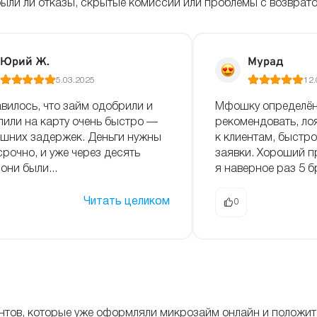
 были ли отказы, скрытые комиссии или проблемы с возврат
Юрий Ж.
Мурад
5.03.2025
12.
вилось, что займ одобрили и
Мфошку определён
лили на карту очень быстро —
рекомендовать, ло
ишних задержек. Деньги нужны
к клиентам, быстр
срочно, и уже через десять
заявки. Хороший п
они были...
я наверное раз 5 бр
Читать целиком
0
ентов, которые уже оформляли микрозайм онлайн и положи