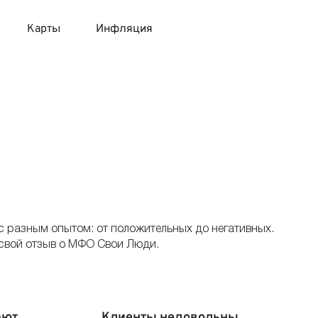
Карты
Инфляция
 продукты
 карты 120 дней без процентов
 на месяц
авитный список продуктов с динамикой цен
карты с 18 лет
онные вклады
карты с доставкой на дом
няемые вклады
 карты с моментальным решением
с разным опытом: от положительных до негативных.
 свой отзыв о МФО Свои Люди.
 карты без посещения банка
ают
Клиенты недовольны