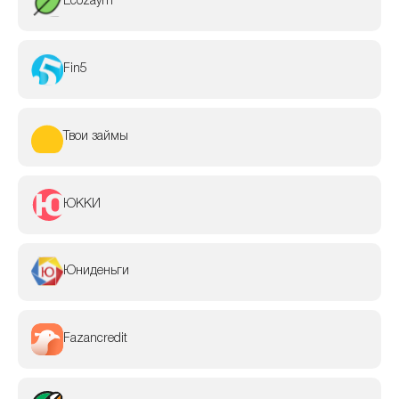
Ecozaym
Fin5
Твои займы
ЮККИ
Юниденьги
Fazancredit