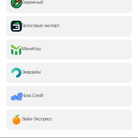
Бережный
Залоговый эксперт
МаниКэш
Эквазайм
Nova Credit
Займ-Экспресс