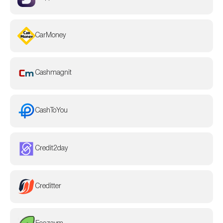
CarMoney
Cashmagnit
CashToYou
Credit2day
Creditter