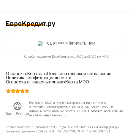
Написать нам
Служба поддержки ЕвроКредит.ру: с 9:00 до 21:00 по МСК
О проекте
Контакты
Пользовательское соглашение
Политика конфиденциальности
Оговорка о товарных знаках
Карта МФО
Все банки, МФО и кредитные организации в каталоге
eurocredit.ru имеют действующие лицензии Банка России и
включены в официальные реестры ЦБ РФ.
Проверить организацию
на сайте Банка России →
Сервис eurocredit.ru работает с 2009 года. © 2009–2026, ООО «ЕвроКредит.ру»
(зарегистрировано в 2026 г.). ИНН: 1658257198, ОГРН: 1261600007591.