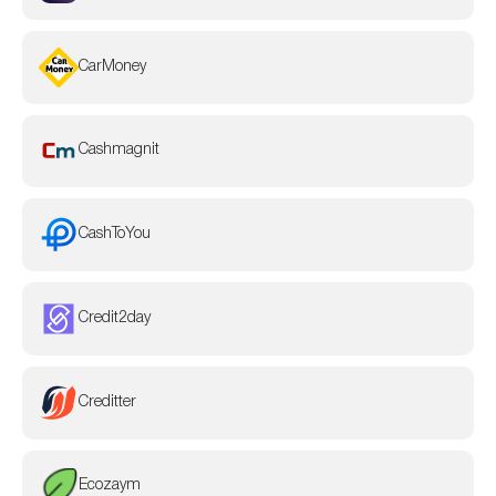
CarMoney
Cashmagnit
CashToYou
Credit2day
Creditter
Ecozaym