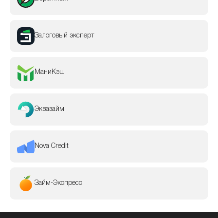
Залоговый эксперт
МаниКэш
Эквазайм
Nova Credit
Займ-Экспресс