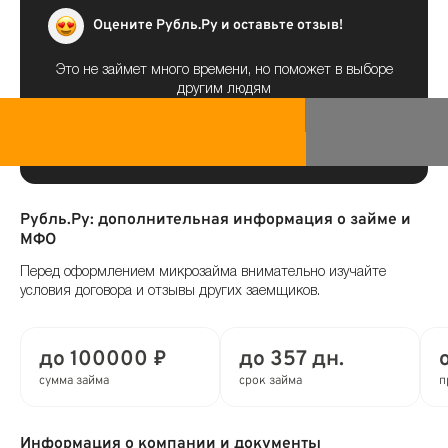
Оцените Рубль.Ру и оставьте отзыв!
Это не займет много времени, но поможет в выборе
другим людям
Рубль.Ру: дополнительная информация о займе и
МФО
Перед оформлением микрозайма внимательно изучайте
условия договора и отзывы других заемщиков.
до 100000 ₽
до 357 дн.
сумма займа
срок займа
п
Информация о компании и документы