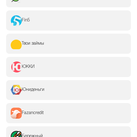
Fin5
Твои займы
ЮККИ
Юниденьги
Fazancredit
Бережный