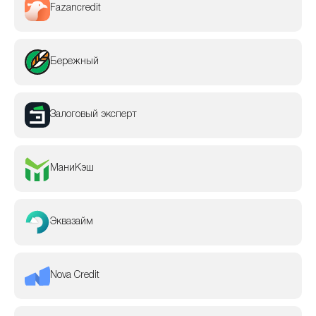
Fazancredit
Бережный
Залоговый эксперт
МаниКэш
Эквазайм
Nova Credit