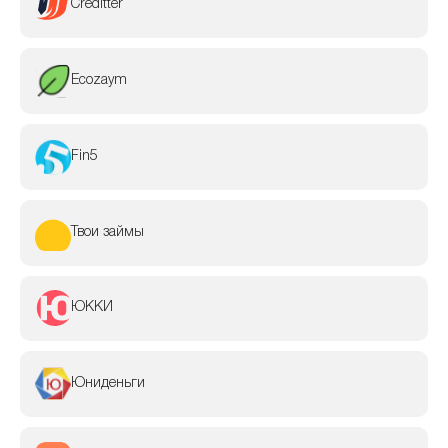
Creditter
Ecozaym
Fin5
Твои займы
ЮККИ
Юниденьги