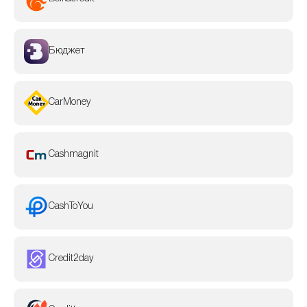
Бюджет
CarMoney
Cashmagnit
CashToYou
Credit2day