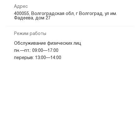
Адрес
400055, Волгоградская обл, г Волгоград, ул им.
Фадеева, дом 27
Режим работы
Обслуживание физических лиц
пн.—пт.: 09:00—17:00
перерыв: 13:00—14:00
Показать на карте
Скопировать адрес
Кредитно-кассовый офис «Тракторозаводский
район»
(495) 917-31-01
(495) 660-45-03
телефон
телефон