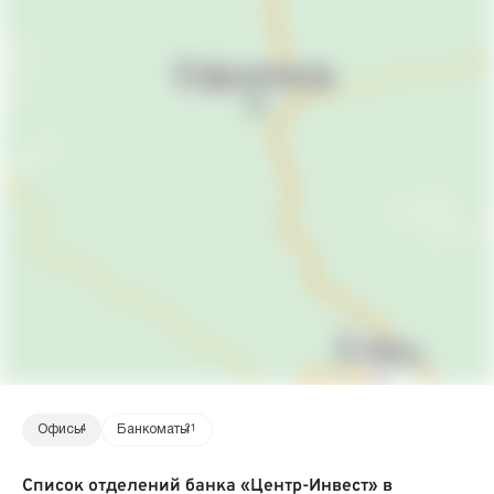
Офисы
4
Банкоматы
21
Список отделений банка «Центр-Инвест» в