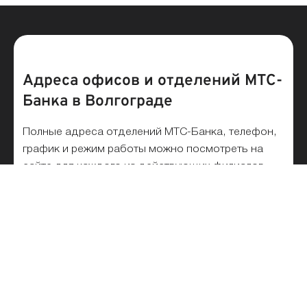
Адреса офисов и отделений МТС-
Банка в Волгограде
Полные адреса отделений МТС-Банка, телефон,
график и режим работы можно посмотреть на
сайте для каждого из действующих филиалов.
Найти ближайшее отделение МТС-Банка рядом с
вами можно на карте или в списке. На
сегодняшний день, в Волгограде работает 2
офисов и филиалов.
Список отделений МТС-Банка на
карте и рядом с метро