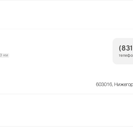
(83
телефо
.3 км
603016, Нижегор