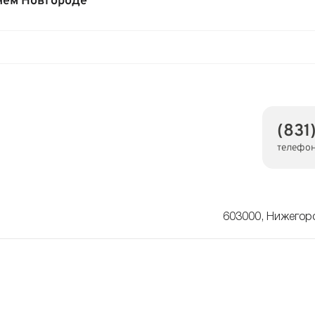
нем Новгороде
(831
телефо
603000, Нижегоро