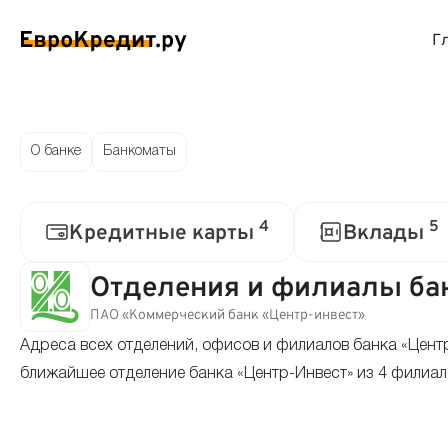
Г
ймы на карту
Займы без проверок
Виртуальные креди
Накоп
О банке
Банкоматы
спресс займы
Займы без процентов
Лучшие кредитные
Вклад
4
5
Кредитные карты
Вклады
ймы без отказа
Мгновенные займы
Кредитные карты с
Вклад
Отделения и филиалы ба
ймы с плохой КИ
Лучшие займы
Кредитные карты б
С еже
ПАО «Коммерческий банк «Центр-инвест»
Адреса всех отделений, офисов и филиалов банка «Цент
вые займы
Долгосрочные займы
Беспроцентные кр
Вклад
ближайшее отделение банка «Центр-Инвест» из 4 филиал
ймы до зарплаты
Круглосуточные займы
Кредитные карты с
Вклад