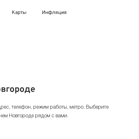
Карты
Инфляция
 продукты
 карты 120 дней без процентов
 на месяц
авитный список продуктов с динамикой цен
карты с 18 лет
онные вклады
карты с доставкой на дом
няемые вклады
овгороде
 карты с моментальным решением
рес, телефон, режим работы, метро. Выберите
 карты без посещения банка
жнем Новгороде рядом с вами.