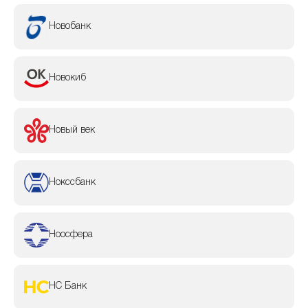
Новобанк
Новокиб
Новый век
Нокссбанк
Ноосфера
НС Банк