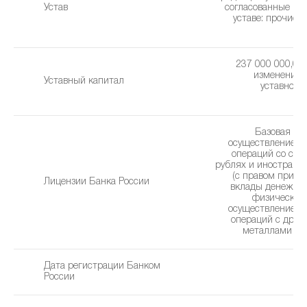
Устав
cогласованные из
уставe: прочие 
(1
237 000 000,00 
изменения 
Уставный капитал
уставного 
0
Базовая ли
осуществление б
операций со сре
рублях и иностранн
(с правом привл
Лицензии Банка России
вклады денежны
физических 
осуществление б
операций с дра
металлами (05
Дата регистрации Банком
2
России