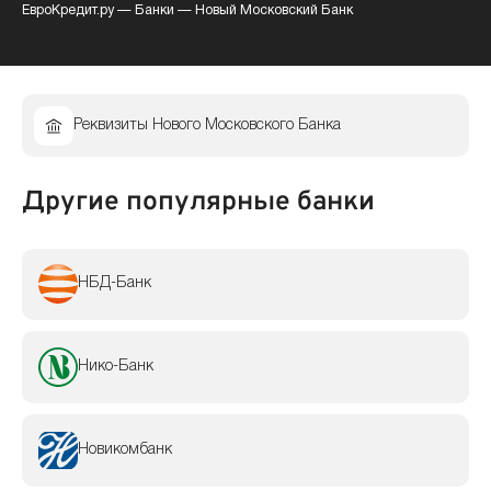
ЕвроКредит.ру
—
Банки
—
Новый Московский Банк
Реквизиты Нового Московского Банка
Другие популярные банки
НБД-Банк
Нико-Банк
Новикомбанк