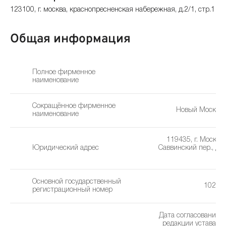
123100, г. москва, краснопресненская набережная, д.2/1, стр.1
Общая информация
Полное фирменное
наименование
Сокращённое фирменное
Новый Московс
наименование
119435, г. Москва
Юридический адрес
Саввинский пер., д. 2
Основной государственный
10277
регистрационный номер
Дата согласования 
редакции устава: 0