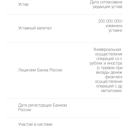
Дата согласования 
Устав
редакции устава: 1
200 000 000,00 
изменения 
Уставный капитал
уставного 
0
Универсальная ли
осуществление б
операций со сре
рублях и иностранн
(с правом привл
Лицензии Банка России
вклады денежны
физических 
осуществление б
операций с дра
металлами (23
Дата регистрации Банком
2
России
Участие в системе