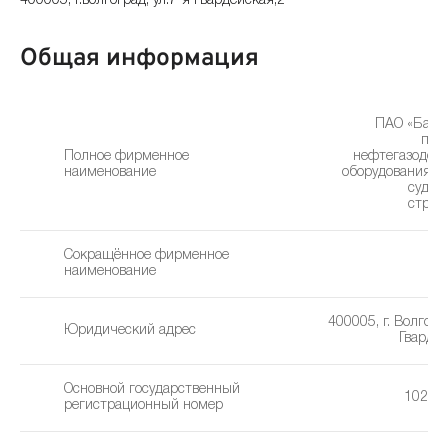
400005, г.волгоград, ул.7-я гвардейская,2
Общая информация
ПАО «Банк
про
Полное фирменное
нефтегазодоб
наименование
оборудования, к
судос
строи
Сокращённое фирменное
Н
наименование
400005, г. Волгогра
Юридический адрес
Гвардей
Основной государственный
10234
регистрационный номер