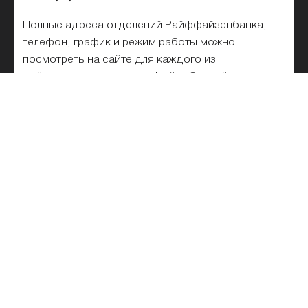
Полные адреса отделений Райффайзенбанка,
телефон, график и режим работы можно
посмотреть на сайте для каждого из
действующих филиалов. Найти ближайшее
отделение Райффайзенбанка рядом с вами
можно на карте или в списке. На сегодняшний
день, в Челябинске работает 2 офисов и
филиалов.
Список отделений
Райффайзенбанка на карте и
рядом с метро
Все отделения Райффайзенбанка списком в
Челябинске для физических и юридических лиц
представлены на этой странице. Выбирайте