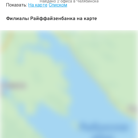
Найдено 2 офиса в Челябинске
Показать:
На карте
Списком
Филиалы Райффайзенбанка на карте