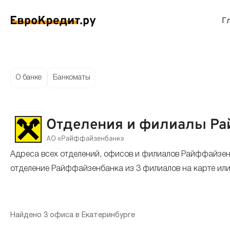
Г
ймы на карту
Займы без проверок
Виртуальные креди
Накоп
О банке
Банкоматы
спресс займы
Займы без процентов
Лучшие кредитные
Вклад
Отделения и филиалы Ра
ймы без отказа
Мгновенные займы
Кредитные карты с
Вклад
АО «Райффайзенбанк»
Адреса всех отделений, офисов и филиалов Райффайзен
ймы с плохой КИ
Лучшие займы
Кредитные карты б
С еже
отделение Райффайзенбанка из 3 филиалов на карте или
вые займы
Долгосрочные займы
Беспроцентные кр
Вклад
ймы до зарплаты
Круглосуточные займы
Кредитные карты с
Вклад
Найдено 3 офиса в Екатеринбурге