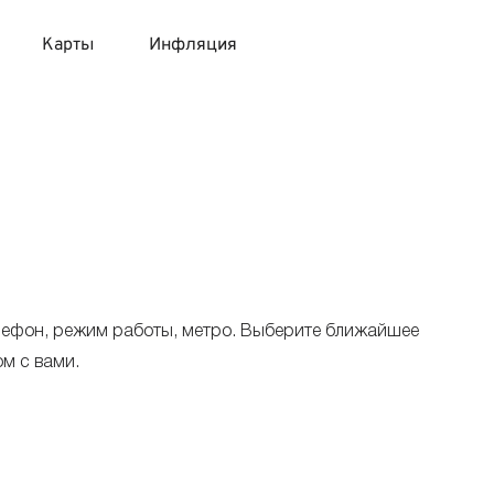
Карты
Инфляция
 продукты
 карты 120 дней без процентов
 на месяц
авитный список продуктов с динамикой цен
карты с 18 лет
онные вклады
карты с доставкой на дом
няемые вклады
лефон, режим работы, метро. Выберите ближайшее
 карты с моментальным решением
м с вами.
 карты без посещения банка