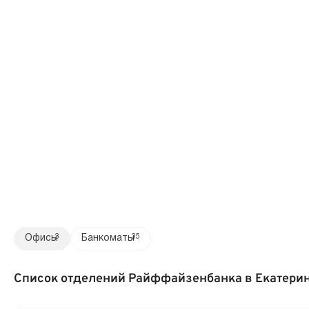
Офисы
3
Банкоматы
35
Список отделений Райффайзенбанка в Екатери