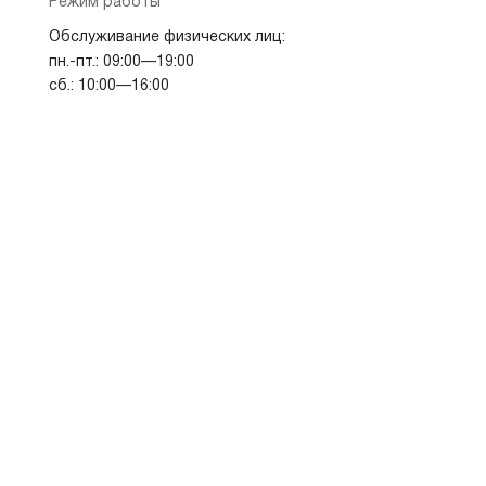
Режим работы
Обслуживание физических лиц:
пн.-пт.: 09:00—19:00
сб.: 10:00—16:00
Показать на карте
Скопировать адрес
Дополнительный офис «Центр кредитования»
ул Плеханова, д 45
адрес
Адрес
454091, Челябинская обл, г Челябинск, ул
Плеханова, дом 45