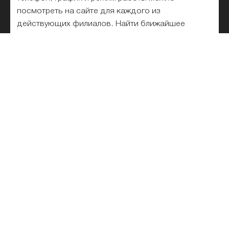
посмотреть на сайте для каждого из
действующих филиалов. Найти ближайшее
отделение Райффайзенбанка рядом с вами
можно на карте или в списке. На сегодняшний
день, во Владивостоке работает 2 офисов и
филиалов.
Список отделений
Райффайзенбанка на карте и
рядом с метро
Все отделения Райффайзенбанка списком во
Владивостоке для физических и юридических
лиц представлены на этой странице. Выбирайте
ближайшее и лучшее подразделение банка на
карте. Удобный поиск по адресу, станции метро
и названию филиала банка на карте города