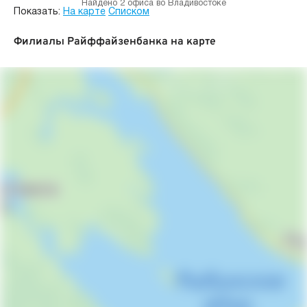
Найдено 2 офиса во Владивостоке
Показать:
На карте
Списком
Филиалы Райффайзенбанка на карте